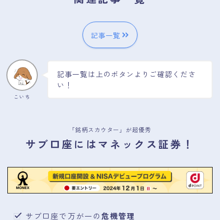
方
す
に
す
つ
め
い
記事一覧
の
て
銘
柄
を
記事一覧は上のボタンよりご確認くださ
紹
介
い！
こいち
「銘柄スカウター」が超優秀
サブ口座にはマネックス証券！
サブ口座で万が一の
危機管理