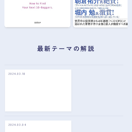
最新テーマの解説
2024.03.18
仕
手
株
を
投
資
初
心
者
が
2024.03.04
バ
避
リ