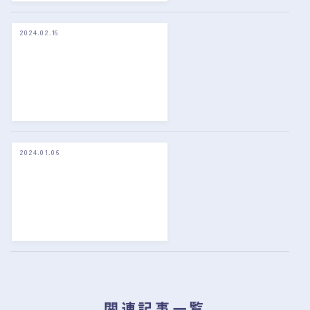
B
リ
本
I
ュ
配
T
ー
当
2024.02.16
ネ
D
株
率
ッ
A
投
）
ト
倍
資
と
キ
率
家
は
ャ
編
必
？
ッ
】
読
D
シ
の
O
ュ
財
E
倍
務
の
率
2024.01.06
投
指
メ
と
資
標
リ
は
方
を
ッ
？
針
解
ト
と
説
/
企
デ
業
メ
分
リ
類
ッ
の
ト
考
と
え
関連記事一覧
お