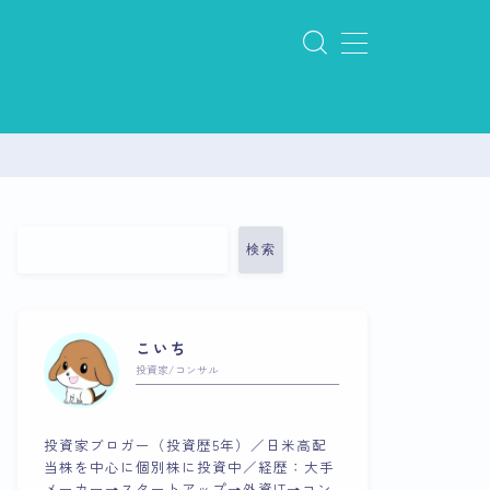
検索
こいち
投資家/コンサル
投資家ブロガー（投資歴5年）／日米高配
当株を中心に個別株に投資中／経歴：大手
メーカー→スタートアップ→外資IT→コン