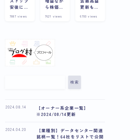
ストップ
増益なが
去最高益
安後に株
ら株価下
更新も株
価上昇？
落の理由
価は下
7887
views
7621
views
6700
views
その背景
とは？今
落？その
や企業の
後の展望
理由と将
詳細につ
や将来性
来性を考
いて徹底
について
察
解説
解説
検索
2024.08.14
【オーナー系企業一覧】
※2024/08/14更新
2024.04.20
【業種別】データセンター関連
銘柄一覧！64社をリストで公開