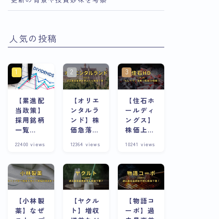
人気の投稿
【累進配
【オリエ
【住石ホ
当政策】
ンタルラ
ールディ
採用銘柄
ンド】株
ングス】
一覧
価急落の
株価上昇
※8/13更
理由は？
の理由
22400
views
12364
views
10241
views
新
株主優待
は？スト
が魅力な
ップ高連
銘柄は今
発急騰株
が割安？
の将来性
と合わせ
て考察
【小林製
【ヤクル
【物語コ
薬】なぜ
ト】増収
ーポ】過