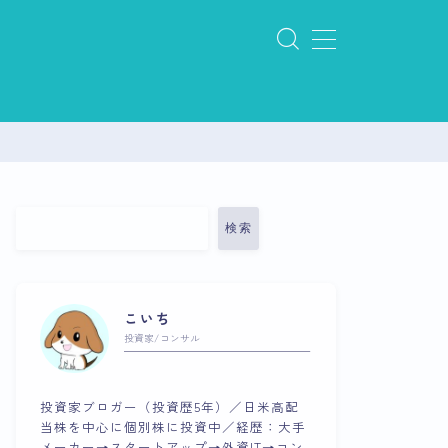
検索
こいち
投資家/コンサル
投資家ブロガー（投資歴5年）／日米高配
当株を中心に個別株に投資中／経歴：大手
メーカー→スタートアップ→外資IT→コン