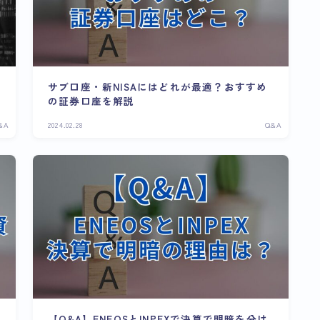
サブ口座・新NISAにはどれが最適？おすすめ
の証券口座を解説
&A
2024.02.28
Q&A
【Q&A】ENEOSとINPEXで決算で明暗を分け