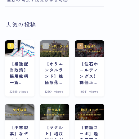
人気の投稿
【累進配
【オリエ
【住石ホ
当政策】
ンタルラ
ールディ
採用銘柄
ンド】株
ングス】
一覧
価急落の
株価上昇
※8/13更
理由は？
の理由
22399
views
12364
views
10241
views
新
株主優待
は？スト
が魅力な
ップ高連
銘柄は今
発急騰株
が割安？
の将来性
と合わせ
て考察
【小林製
【ヤクル
【物語コ
薬】なぜ
ト】増収
ーポ】過