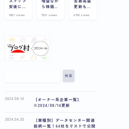
ストップ
増益なが
去最高益
安後に株
ら株価下
更新も株
価上昇？
落の理由
価は下
7887
views
7621
views
6700
views
その背景
とは？今
落？その
や企業の
後の展望
理由と将
詳細につ
や将来性
来性を考
いて徹底
について
察
解説
解説
検索
2024.08.14
【オーナー系企業一覧】
※2024/08/14更新
2024.04.20
【業種別】データセンター関連
銘柄一覧！64社をリストで公開