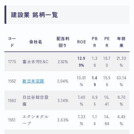
建設業 銘柄一覧
コー
配当利
PB
PE
年初
会社名
ROE
ド
回り
R
R
来
12.9
1.3
10.7
21.33
1775
富士古河E&C
2.92%
9%
8
0
%
10.01
1.4
15.9
63.14
1952
新日本空調
2.04%
%
9
8
%
日比谷総合設
7.40
0.9
16.
8.70
1982
3.14%
備
%
6
41
%
エクシオグル
7.33
1.1
14.
4.49
1951
3.63%
ープ
%
4
84
%