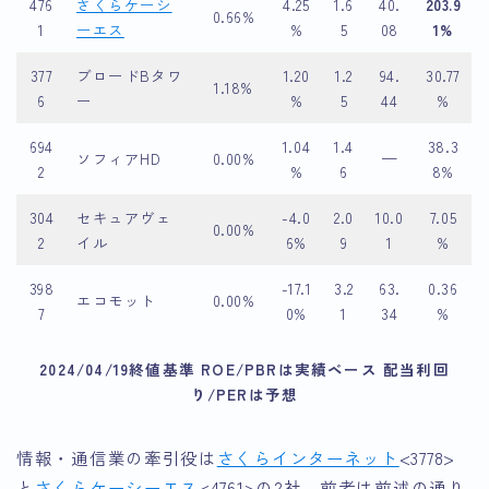
476
さくらケーシ
4.25
1.6
40.
203.9
0.66%
1
ーエス
%
5
08
1%
377
ブロードBタワ
1.20
1.2
94.
30.77
1.18%
6
ー
%
5
44
%
694
1.04
1.4
38.3
ソフィアHD
0.00%
—
2
%
6
8%
304
セキュアヴェ
-4.0
2.0
10.0
7.05
0.00%
2
イル
6%
9
1
%
398
-17.1
3.2
63.
0.36
エコモット
0.00%
7
0%
1
34
%
2024/04/19終値基準 ROE/PBRは実績ベース 配当利回
り/PERは予想
情報・通信業の牽引役は
さくらインターネット
<3778>
と
さくらケーシーエス
<4761>の2社。前者は前述の通り