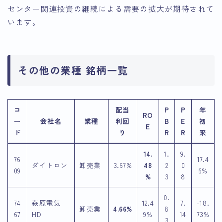
センター関連投資の継続による需要の拡大が期待されて
います。
その他の業種 銘柄一覧
コ
配当
P
P
年
RO
ー
会社名
業種
利回
B
E
初
E
ド
り
R
R
来
14.
1.
9.
76
17.4
ダイトロン
卸売業
3.67%
48
2
0
09
6%
%
3
8
0.
74
萩原電気
12.4
7.
-18.
卸売業
4.66%
8
67
HD
9%
14
73%
3