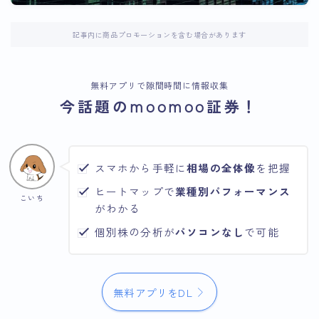
記事内に商品プロモーションを含む場合があります
無料アプリで隙間時間に情報収集
今話題のmoomoo証券！
スマホから手軽に
相場の全体像
を把握
ヒートマップで
業種別パフォーマンス
こいち
がわかる
個別株の分析が
パソコンなし
で可能
無料アプリをDL