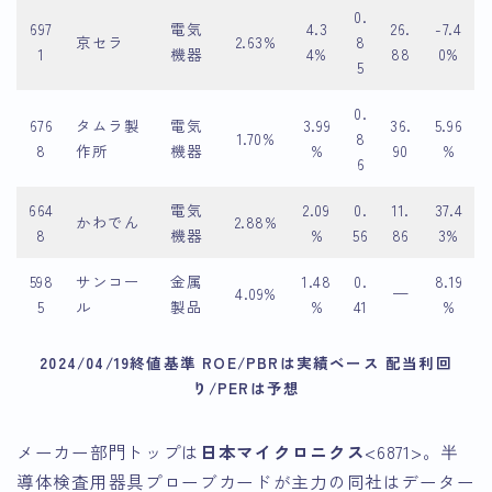
0.
697
電気
4.3
26.
-7.4
京セラ
2.63%
8
1
機器
4%
88
0%
5
0.
676
タムラ製
電気
3.99
36.
5.96
1.70%
8
8
作所
機器
%
90
%
6
664
電気
2.09
0.
11.
37.4
かわでん
2.88%
8
機器
%
56
86
3%
598
サンコー
金属
1.48
0.
8.19
4.09%
—
5
ル
製品
%
41
%
2024/04/19終値基準 ROE/PBRは実績ベース 配当利回
り/PERは予想
メーカー部門トップは
日本マイクロニクス
<6871>。半
導体検査用器具プローブカードが主力の同社はデーター