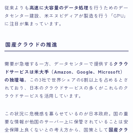
従来よりも
高速に大容量のデータ処理
を行うためのデー
タセンター建設、米エヌビディアが製造を行う「G`PU」
に注目が集まっています。
国産クラウドの推進
需要が急増する一方、データセンターで提供する
クラウ
ドサービスは米大手（Amazon、Google、Microsoft）
の独壇場
。この3社で世界シェアの6割以上を占めるとさ
れており、日本のクラウドサービスの多くがこれらのク
ラウドサービスを活用しています。
この状況に危機感を募らせているのが日本政府。国の重
要な情報が他国のサーバー上に保管されていることは安
全保障上良くないとの考え方から、国策として
国産クラ