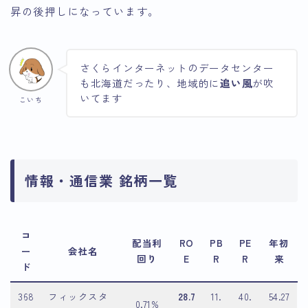
昇の後押しになっています。
さくらインターネットのデータセンター
も北海道だったり、地域的に
追い風
が吹
いてます
こいち
情報・通信業 銘柄一覧
コ
配当利
RO
PB
PE
年初
ー
会社名
回り
E
R
R
来
ド
368
フィックスタ
28.7
11.
40.
54.27
0.71%