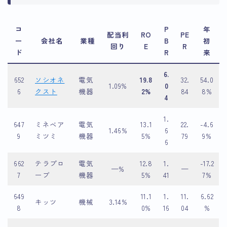
コ
P
年
配当利
RO
PE
ー
会社名
業種
B
初
回り
E
R
ド
R
来
6.
652
ソシオネ
電気
19.8
32.
54.0
1.09%
0
6
クスト
機器
2%
84
8%
4
1.
647
ミネベア
電気
13.1
22.
-4.6
1.46%
6
9
ミツミ
機器
5%
79
9%
6
662
テラプロ
電気
12.8
1.
-17.2
—%
—
7
ーブ
機器
5%
41
7%
649
11.1
1.
11.
6.62
キッツ
機械
3.14%
8
0%
16
04
%