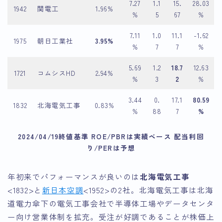
7.27
1.1
15.
28.03
1942
関電工
1.96%
%
5
67
%
7.11
1.0
11.1
-1.62
1975
朝日工業社
3.95%
%
7
7
%
5.69
1.2
18.7
12.63
1721
コムシスHD
2.94%
%
3
2
%
3.44
0.
17.1
80.59
1832
北海電気工事
0.83%
%
88
7
%
2024/04/19終値基準 ROE/PBRは実績ベース 配当利回
り/PERは予想
年初来でパフォーマンスが良いのは
北海電気工事
<1832>と
新日本空調
<1952>の2社。北海電気工事は北海
道電力傘下の電気工事会社で半導体工場やデータセンタ
ー向け営業体制を拡充。受注が好調であることが株価上