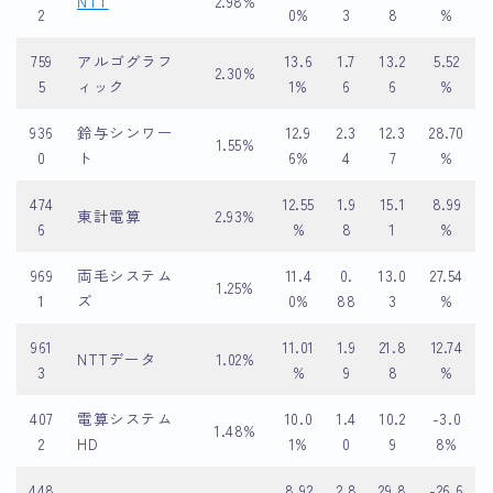
NTT
2.98%
2
0%
3
8
%
759
アルゴグラフ
13.6
1.7
13.2
5.52
2.30%
5
ィック
1%
6
6
%
936
鈴与シンワー
12.9
2.3
12.3
28.70
1.55%
0
ト
6%
4
7
%
474
12.55
1.9
15.1
8.99
東計電算
2.93%
6
%
8
1
%
969
両毛システム
11.4
0.
13.0
27.54
1.25%
1
ズ
0%
88
3
%
961
11.01
1.9
21.8
12.74
NTTデータ
1.02%
3
%
9
8
%
407
電算システム
10.0
1.4
10.2
-3.0
1.48%
2
HD
1%
0
9
8%
448
8.92
2.8
29.8
-26.6