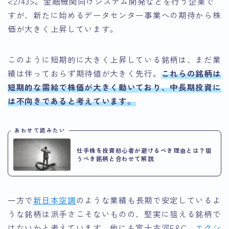
<2743>。金融機関向けシステム開発などを行う企業で
すが、新たに始めるデータセンター事業への期待から株
価が大きく上昇しています。
このように短期的に大きく上昇している銘柄は、まだ業
績は伴っておらず期待値が大きく先行。
これらの銘柄は
短期的な需給で株価が大きく動いており、中長期投資に
は不向きであると考えています。
あわせて読みたい
仕手株を投資初心者が避けるべき理由とは？狙
うべき銘柄と合わせて解説
一方で
新日本空調
のような業績も長期で安定しているよ
うな銘柄は派手さこそないものの、堅実に狙える銘柄で
はないかと考えています。他にも富士古河E&C、
エクシ