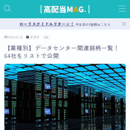
MENU
ローリスクミドルリターン！
今注目の5銘柄はこちら
2024.04.20
リスト
PR
お問い合わせ
【業種別】データセンター関連銘柄一覧！
64社をリストで公開
プライバシーポリシー
運営者情報
サイトマップ