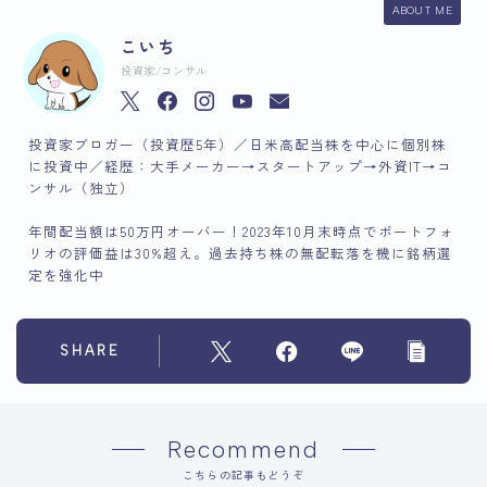
ABOUT ME
こいち
投資家/コンサル
投資家ブロガー（投資歴5年）／日米高配当株を中心に個別株
に投資中／経歴：大手メーカー→スタートアップ→外資IT→コ
ンサル（独立）
年間配当額は50万円オーバー！2023年10月末時点でポートフォ
リオの評価益は30%超え。過去持ち株の無配転落を機に銘柄選
定を強化中
SHARE
Recommend
こちらの記事もどうぞ