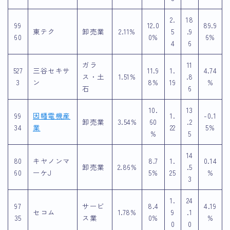
2.
18
99
12.0
89.9
東テク
卸売業
2.11%
5
.9
60
0%
6%
4
6
ガラ
11
527
三谷セキサ
11.9
1.
4.74
ス・土
1.51%
.8
3
ン
8%
19
%
石
6
10.
13
99
因幡電機産
1.
-0.1
卸売業
3.54%
60
.2
34
業
22
5%
%
5
14
80
キヤノンマ
8.7
1.
0.14
卸売業
2.86%
.5
60
ーケJ
5%
25
%
3
1.
24
97
サービ
8.4
4.19
セコム
1.78%
9
.1
35
ス業
0%
%
0
0