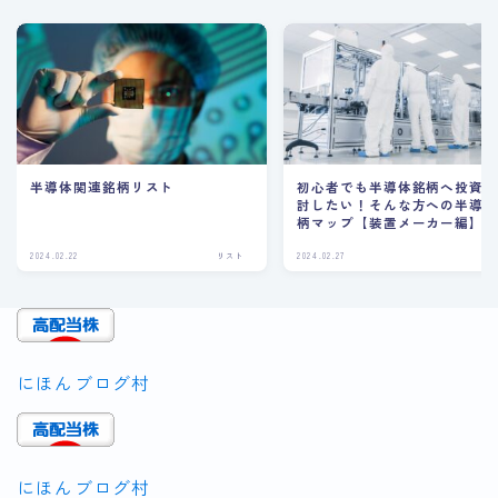
半導体関連銘柄リスト
初心者でも半導体銘柄へ投資
討したい！そんな方への半導
柄マップ【装置メーカー編】
2024.02.22
リスト
2024.02.27
リ
にほんブログ村
にほんブログ村
Follow Me