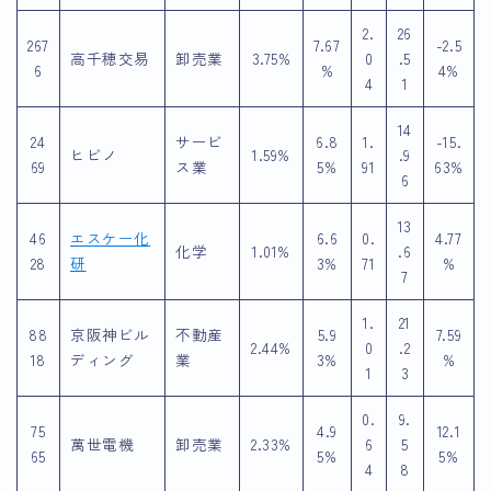
2.
26
267
7.67
-2.5
高千穂交易
卸売業
3.75%
0
.5
6
%
4%
4
1
14
24
サービ
6.8
1.
-15.
ヒビノ
1.59%
.9
69
ス業
5%
91
63%
6
13
46
エスケー化
6.6
0.
4.77
化学
1.01%
.6
28
研
3%
71
%
7
1.
21
88
京阪神ビル
不動産
5.9
7.59
2.44%
0
.2
18
ディング
業
3%
%
1
3
0.
9.
75
4.9
12.1
萬世電機
卸売業
2.33%
6
5
65
5%
5%
4
8