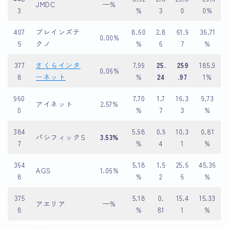
JMDC
—%
3
%
3
0
0%
407
ブレインズテ
8.60
2.8
61.9
36.71
0.00%
5
クノ
%
6
7
%
377
さくらインタ
7.99
25.
259
185.9
0.06%
8
ーネット
%
24
.97
1%
960
7.70
1.7
16.3
9.73
アイネット
2.57%
0
%
7
3
%
384
5.98
0.9
10.3
0.81
パシフィックS
3.53%
7
%
4
1
%
364
5.18
1.5
25.6
45.36
AGS
1.06%
8
%
2
6
%
375
5.18
0.
15.4
15.33
アエリア
—%
8
%
81
1
%