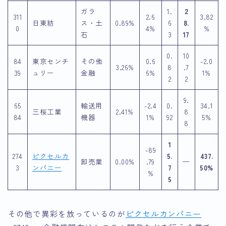
ガラ
1.
2
311
2.6
3.82
日東紡
ス・土
0.89%
6
8.
0
4%
%
石
3
17
0.
10
84
東京センチ
その他
0.6
-2.0
3.26%
8
.7
39
ュリー
金融
6%
1%
2
2
9.
65
輸送用
-2.4
0.
34.1
三桜工業
2.41%
8
84
機器
1%
92
5%
8
1
-89
274
ピクセルカ
5.
437.
卸売業
0.00%
.79
—
3
ンパニー
7
50%
%
5
その他で異彩を放っているのが
ピクセルカンパニー