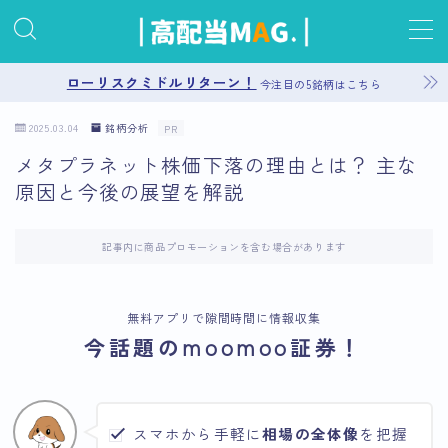
MENU
ローリスクミドルリターン！
今注目の5銘柄はこちら
2025.03.04
銘柄分析
PR
お問い合わせ
メタプラネット株価下落の理由とは？ 主な
原因と今後の展望を解説
プライバシーポリシー
運営者情報
記事内に商品プロモーションを含む場合があります
サイトマップ
無料アプリで隙間時間に情報収集
今話題のmoomoo証券！
スマホから手軽に
相場の全体像
を把握