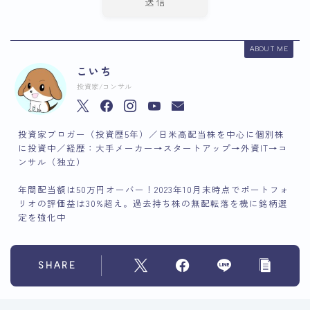
ABOUT ME
こいち
投資家/コンサル
投資家ブロガー（投資歴5年）／日米高配当株を中心に個別株
に投資中／経歴：大手メーカー→スタートアップ→外資IT→コ
ンサル（独立）
年間配当額は50万円オーバー！2023年10月末時点でポートフォ
リオの評価益は30%超え。過去持ち株の無配転落を機に銘柄選
定を強化中
SHARE