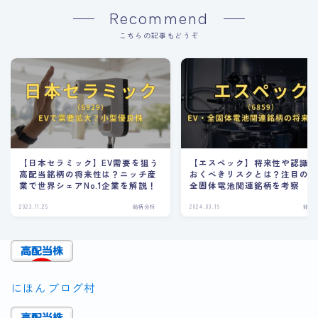
Recommend
こちらの記事もどうぞ
【日本セラミック】EV需要を狙う
【エスペック】将来性や認識
高配当銘柄の将来性は？ニッチ産
おくべきリスクとは？注目のE
業で世界シェアNo.1企業を解説！
全固体電池関連銘柄を考察
2023.11.25
銘柄分析
2024.03.19
銘柄
にほんブログ村