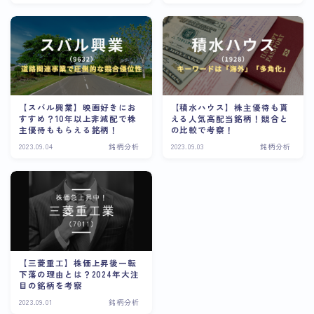
【スバル興業】映画好きにお
【積水ハウス】株主優待も貰
すすめ？10年以上非減配で株
える人気高配当銘柄！競合と
主優待ももらえる銘柄！
の比較で考察！
2023.09.04
銘柄分析
2023.09.03
銘柄分析
【三菱重工】株価上昇後一転
下落の理由とは？2024年大注
目の銘柄を考察
2023.09.01
銘柄分析