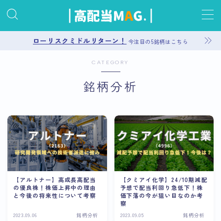
MENU
ローリスクミドルリターン！
今注目の5銘柄はこちら
CATEGORY
お問い合わせ
銘柄分析
プライバシーポリシー
運営者情報
サイトマップ
【アルトナー】高成長高配当
【クミアイ化学】24/10期減配
の優良株！株価上昇中の理由
予想で配当利回り急低下！株
と今後の将来性について考察
価下落の今が狙い目なのか考
察
2023.09.06
銘柄分析
2023.09.05
銘柄分析