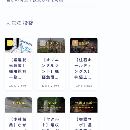
人気の投稿
【累進配
【オリエ
【住石ホ
当政策】
ンタルラ
ールディ
採用銘柄
ンド】株
ングス】
一覧
価急落の
株価上昇
※8/13更
理由は？
の理由
22397
views
12364
views
10241
views
新
株主優待
は？スト
が魅力な
ップ高連
銘柄は今
発急騰株
が割安？
の将来性
と合わせ
て考察
【小林製
【ヤクル
【物語コ
薬】なぜ
ト】増収
ーポ】過