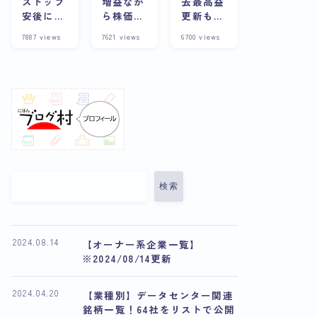
ストップ
増益なが
去最高益
安後に株
ら株価下
更新も株
価上昇？
落の理由
価は下
7887
views
7621
views
6700
views
その背景
とは？今
落？その
や企業の
後の展望
理由と将
詳細につ
や将来性
来性を考
いて徹底
について
察
解説
解説
検索
2024.08.14
【オーナー系企業一覧】
※2024/08/14更新
2024.04.20
【業種別】データセンター関連
銘柄一覧！64社をリストで公開