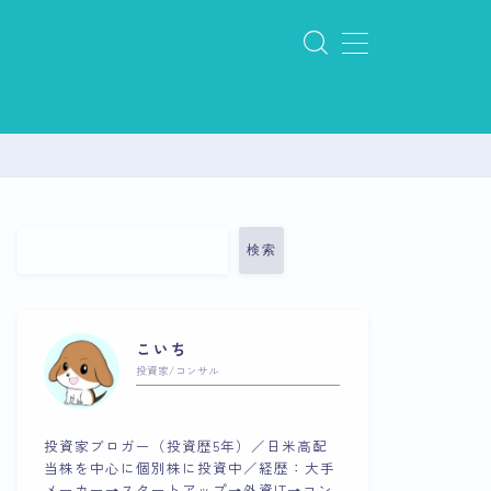
検索
こいち
投資家/コンサル
投資家ブロガー（投資歴5年）／日米高配
当株を中心に個別株に投資中／経歴：大手
メーカー→スタートアップ→外資IT→コン