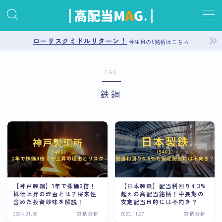
MENU
ローリスクミドルリターン！
今注目の5銘柄はこちら
お問い合わせ
TAG
鉄鋼
プライバシーポリシー
運営者情報
サイトマップ
【神戸製鋼】1年で株価3倍！
【日本製鉄】配当利回り4.3%
株価上昇の理由とは？将来性
超えの高配当銘柄！中長期の
含めた投資妙味を解説！
安定配当目的には不向き？
2024.01.30
銘柄分析
2023.11.27
銘柄分析