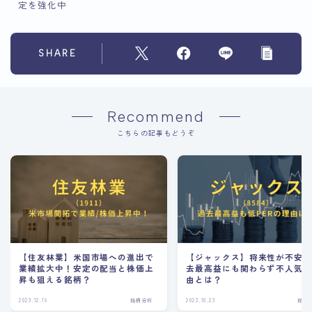
定を強化中
SHARE
Recommend
こちらの記事もどうぞ
【住友林業】米国市場への進出で
【ジャックス】将来性が不安
業績拡大中！安定の配当と株価上
去最高益にも関わらず不人気
昇も狙える銘柄？
由とは？
2023.12.19
銘柄分析
2023.10.23
銘柄