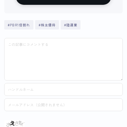
#PBR1倍割れ
#株主優待
#陸運業