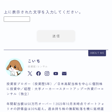
上に表示された文字を入力してください。
ABOUT ME
こいち
投資家/コンサル
投資家ブロガー（投資歴5年）／日米高配当株を中心に個別株
に投資中／経歴：大手メーカー→スタートアップ→外資IT→コ
ンサル（独立）
年間配当額は50万円オーバー！2023年10月末時点でポートフォ
リオの評価益は30%超え。過去持ち株の無配転落を機に銘柄選