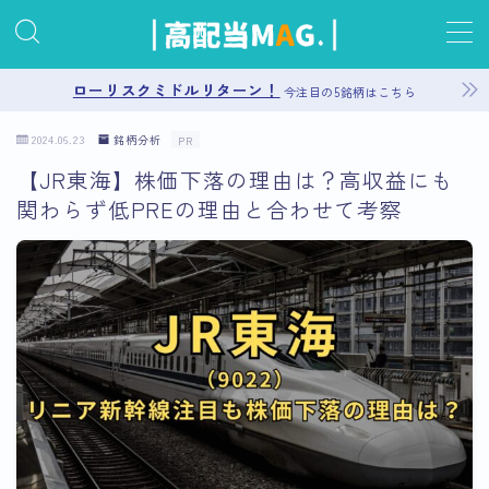
MENU
ローリスクミドルリターン！
今注目の5銘柄はこちら
2024.06.23
銘柄分析
PR
お問い合わせ
【JR東海】株価下落の理由は？高収益にも
関わらず低PREの理由と合わせて考察
プライバシーポリシー
運営者情報
サイトマップ