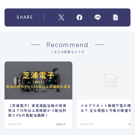
SHARE
Recommend
こちらの記事もどうぞ
【芝浦電子】安定高配当株の将来
メタプラネット株価下落の理
性は？10年以上非減配かつ配当利
は？ 主な原因と今後の展望を
回り4%の高配当銘柄！
2024.01.22
銘柄分析
2025.03.04
銘柄