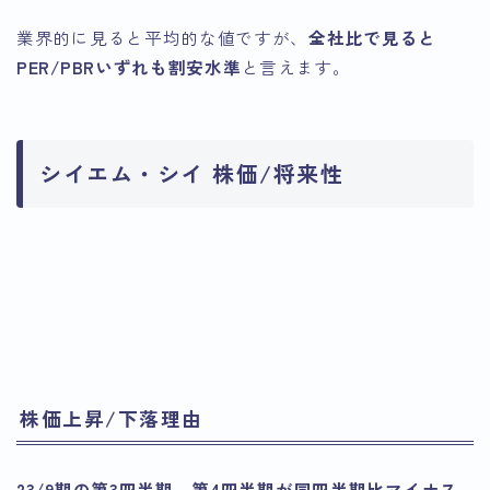
業界的に見ると平均的な値ですが、
全社比で見ると
PER/PBRいずれも割安水準
と言えます。
シイエム・シイ 株価/将来性
引用：Google
引用：Google
Finance
引用：Google
Finance
Finance
株価上昇/下落理由
23/9期の第3四半期、第4四半期が同四半期比マイナス