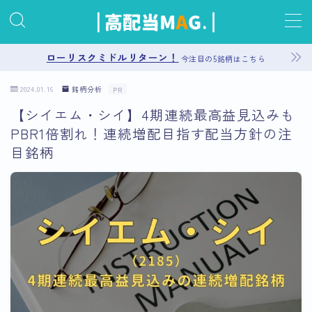
MENU
ローリスクミドルリターン！
今注目の5銘柄はこちら
2024.01.16
銘柄分析
PR
お問い合わせ
【シイエム・シイ】4期連続最高益見込みも
PBR1倍割れ！連続増配目指す配当方針の注
プライバシーポリシー
目銘柄
運営者情報
サイトマップ