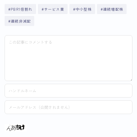
#PBR1倍割れ
#サービス業
#中小型株
#連続増配株
#連続非減配