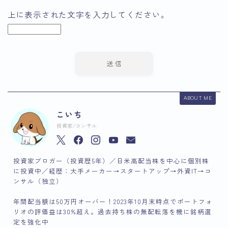
上に表示された文字を入力してください。
ABOUT ME
こいち
投資家/コンサル
投資家ブロガー（投資歴5年）／日米高配当株を中心に個別株
に投資中／経歴：大手メーカー→スタートアップ→外資IT→コ
ンサル（独立）
年間配当額は50万円オーバー！2023年10月末時点でポートフォ
リオの評価益は30%超え。過去持ち株の無配転落を機に銘柄選
定を強化中