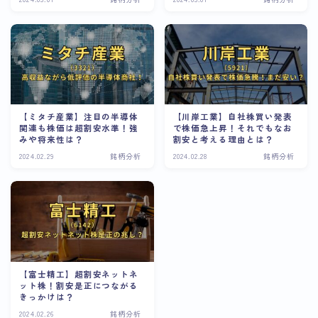
【ミタチ産業】注目の半導体
【川岸工業】自社株買い発表
関連も株価は超割安水準！強
で株価急上昇！それでもなお
みや将来性は？
割安と考える理由とは？
2024.02.29
銘柄分析
2024.02.28
銘柄分析
【富士精工】超割安ネットネ
ット株！割安是正につながる
きっかけは？
2024.02.26
銘柄分析