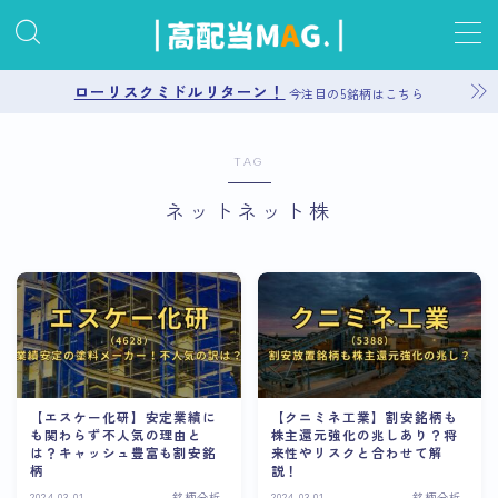
MENU
ローリスクミドルリターン！
今注目の5銘柄はこちら
お問い合わせ
TAG
ネットネット株
プライバシーポリシー
運営者情報
サイトマップ
【エスケー化研】安定業績に
【クニミネ工業】割安銘柄も
も関わらず不人気の理由と
株主還元強化の兆しあり？将
は？キャッシュ豊富も割安銘
来性やリスクと合わせて解
柄
説！
2024.03.01
銘柄分析
2024.03.01
銘柄分析