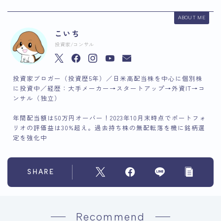
ABOUT ME
こいち
投資家/コンサル
投資家ブロガー（投資歴5年）／日米高配当株を中心に個別株
に投資中／経歴：大手メーカー→スタートアップ→外資IT→コ
ンサル（独立）
年間配当額は50万円オーバー！2023年10月末時点でポートフォ
リオの評価益は30%超え。過去持ち株の無配転落を機に銘柄選
定を強化中
SHARE
Recommend