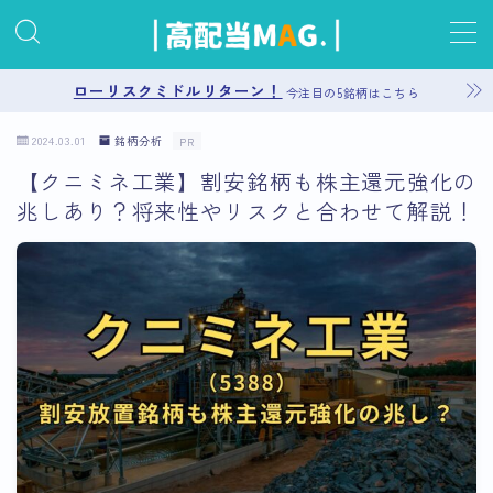
MENU
ローリスクミドルリターン！
今注目の5銘柄はこちら
2024.03.01
銘柄分析
PR
お問い合わせ
【クニミネ工業】割安銘柄も株主還元強化の
兆しあり？将来性やリスクと合わせて解説！
プライバシーポリシー
運営者情報
サイトマップ