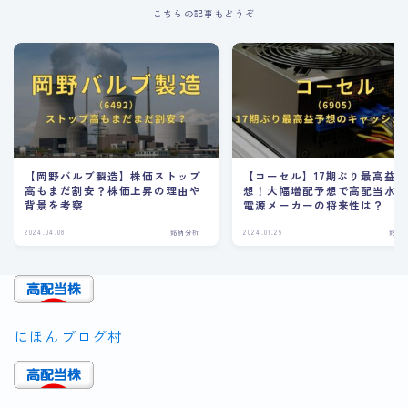
こちらの記事もどうぞ
【岡野バルブ製造】株価ストップ
【コーセル】17期ぶり最高益
高もまだ割安？株価上昇の理由や
想！大幅増配予想で高配当水
背景を考察
電源メーカーの将来性は？
2024.04.08
銘柄分析
2024.01.29
銘柄
にほんブログ村