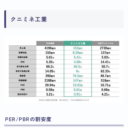
クニミネ工業
PER/PBRの割安度