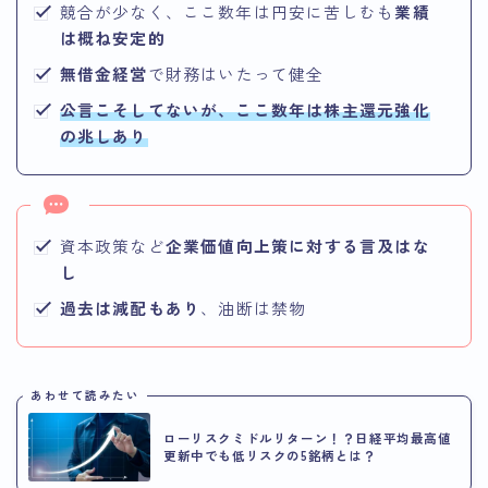
競合が少なく、ここ数年は円安に苦しむも
業績
は概ね安定的
無借金経営
で財務はいたって健全
公言こそしてないが、ここ数年は株主還元強化
の兆しあり
資本政策など
企業価値向上策に対する言及はな
し
過去は減配もあり
、油断は禁物
あわせて読みたい
ローリスクミドルリターン！？日経平均最高値
更新中でも低リスクの5銘柄とは？