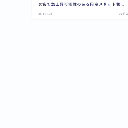
次第で急上昇可能性のある円高メリット銘柄
の将来性は？
2024.01.28
銘柄