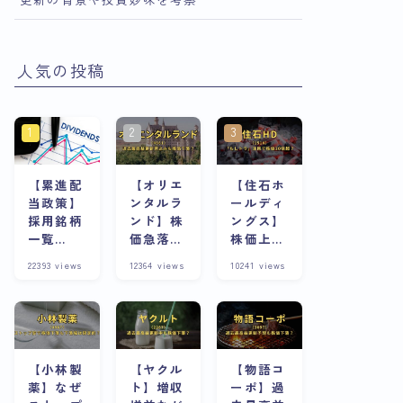
人気の投稿
【累進配
【オリエ
【住石ホ
当政策】
ンタルラ
ールディ
採用銘柄
ンド】株
ングス】
一覧
価急落の
株価上昇
※8/13更
理由は？
の理由
22393
views
12364
views
10241
views
新
株主優待
は？スト
が魅力な
ップ高連
銘柄は今
発急騰株
が割安？
の将来性
と合わせ
て考察
【小林製
【ヤクル
【物語コ
薬】なぜ
ト】増収
ーポ】過