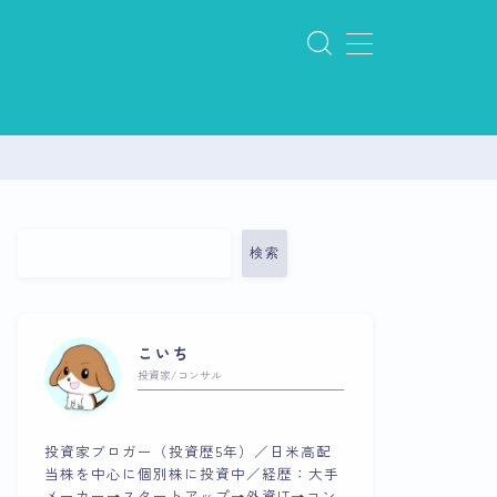
検索
こいち
投資家/コンサル
投資家ブロガー（投資歴5年）／日米高配
当株を中心に個別株に投資中／経歴：大手
メーカー→スタートアップ→外資IT→コン