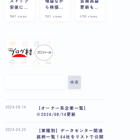
ストップ
増益なが
去最高益
安後に株
ら株価下
更新も株
価上昇？
落の理由
価は下
7887
views
7621
views
6700
views
その背景
とは？今
落？その
や企業の
後の展望
理由と将
詳細につ
や将来性
来性を考
いて徹底
について
察
解説
解説
検索
2024.08.14
【オーナー系企業一覧】
※2024/08/14更新
2024.04.20
【業種別】データセンター関連
銘柄一覧！64社をリストで公開