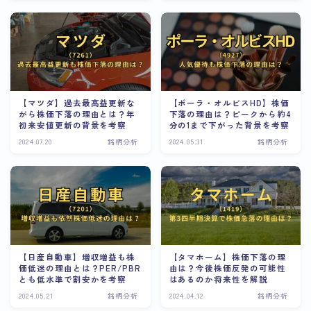
【マツダ】過去最高益更新な
【ポーラ・オルビスHD】株価
がら株価下落の理由とは？年
下落の理由は？ピークから約4
初来安値更新の背景を考察
分の1まで下がった背景を考察
2024.07.20
銘柄分析
2024.05.31
銘柄分析
【日産自動車】増収増益も株
【タマホーム】株価下落の理
価低迷の理由とは？PER/PBR
由は？今後株価反発の可能性
とも低水準で割安かを考察
はあるのか将来性を解説
2024.05.21
銘柄分析
2024.04.12
銘柄分析