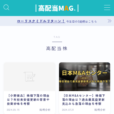
MENU
ローリスクミドルリターン！
今注目の5銘柄はこちら
お問い合わせ
TAG
高配当株
プライバシーポリシー
運営者情報
サイトマップ
【小野薬品】株価下落の理由
【日本M&Aセンター】株価下
は？年初来安値更新の背景や
落の理由は？過去最高益更新
投資妙味を考察
見込みも急落の理由を考察
2024.09.15
銘柄分析
2024.07.31
銘柄分析