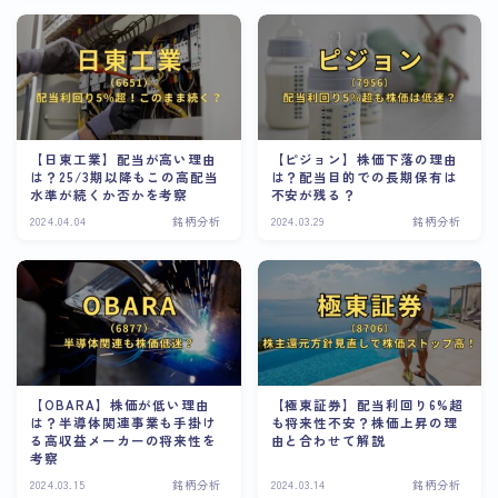
【日東工業】配当が高い理由
【ピジョン】株価下落の理由
は？25/3期以降もこの高配当
は？配当目的での長期保有は
水準が続くか否かを考察
不安が残る？
2024.04.04
銘柄分析
2024.03.29
銘柄分析
【OBARA】株価が低い理由
【極東証券】配当利回り6%超
は？半導体関連事業も手掛け
も将来性不安？株価上昇の理
る高収益メーカーの将来性を
由と合わせて解説
考察
2024.03.15
銘柄分析
2024.03.14
銘柄分析