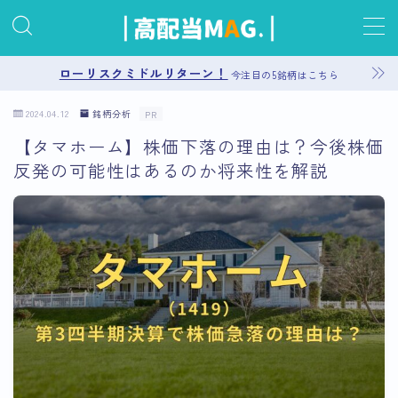
MENU
ローリスクミドルリターン！
今注目の5銘柄はこちら
2024.04.12
銘柄分析
PR
お問い合わせ
【タマホーム】株価下落の理由は？今後株価
反発の可能性はあるのか将来性を解説
プライバシーポリシー
運営者情報
サイトマップ