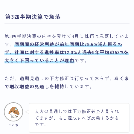
第3四半期決算で急落
第3四半期決算の内容を受けて4月に株価は急落していま
す。
同期間の経常利益が前年同期比78.6%減と振るわ
ず、計画に対する進捗率は12.0%と過去5年平均の53%を
大きく下回っていることが理由
です。
ただ、通期見通しの下方修正は行なっておらず、
あくま
で増収増益の見通しを維持
しています。
大方の見通しでは下方修正必至と見られ
てますが、もし達成すれば反発するかも
です…
こいち