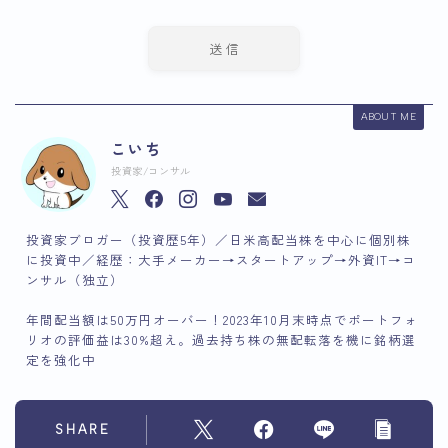
ABOUT ME
こいち
投資家/コンサル
投資家ブロガー（投資歴5年）／日米高配当株を中心に個別株
に投資中／経歴：大手メーカー→スタートアップ→外資IT→コ
ンサル（独立）
年間配当額は50万円オーバー！2023年10月末時点でポートフォ
リオの評価益は30%超え。過去持ち株の無配転落を機に銘柄選
定を強化中
SHARE