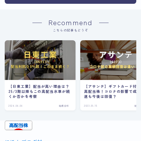
Recommend
こちらの記事もどうぞ
【日東工業】配当が高い理由は？
【アサンテ】ギフトカード付
25/3期以降もこの高配当水準が続
高配当株！コロナの影響で成
くか否かを考察
速も今後は回復？
2024.04.04
銘柄分析
2023.09.15
銘柄