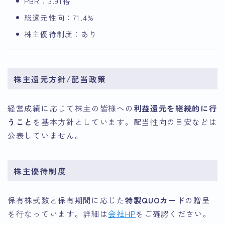
PBR：3.91倍
総還元性向：71.4%
株主優待制度：あり
株主還元方針/配当政策
経営成績に応じて株主の皆様への
利益還元を継続的に行
うこと
を基本方針としています。配当性向の目安などは
公表していません。
株主優待制度
保有株式数と保有期間に応じた
特製QUOカード
の贈呈
を行なっています。詳細は
会社HP
をご確認ください。