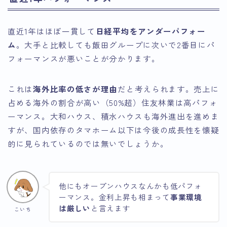
直近1年はほぼ一貫して
日経平均をアンダーパフォー
ム
。大手と比較しても飯田グループに次いで2番目にパ
フォーマンスが悪いことが分かります。
これは
海外比率の低さが理由
だと考えられます。売上に
占める海外の割合が高い（50%超）住友林業は高パフォ
ーマンス。大和ハウス、積水ハウスも海外進出を進めま
すが、国内依存のタマホーム以下は今後の成長性を懐疑
的に見られているのでは無いでしょうか。
他にもオープンハウスなんかも低パフォ
ーマンス。金利上昇も相まって
事業環境
は厳しい
と言えます
こいち