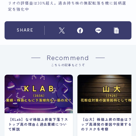
リオの評価益は30%超え。過去持ち株の無配転落を機に銘柄選
定を強化中
SHARE
Recommend
こちらの記事もどうぞ
【KLab】なぜ株価上昇後下落？ス
【山大】株価上昇の理由は？
トップ高の理由と過去業績につい
ップ高連発の要因や投資する
て解説
のリスクを考察