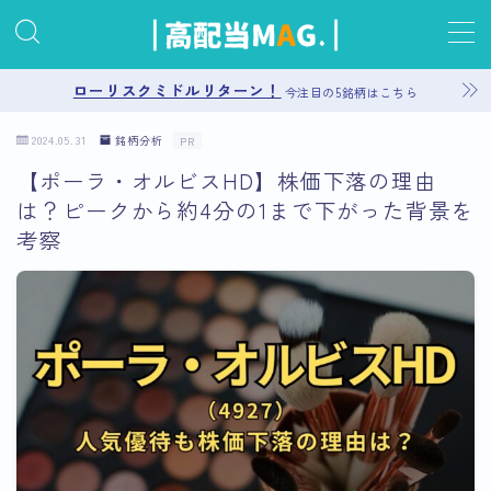
MENU
ローリスクミドルリターン！
今注目の5銘柄はこちら
2024.05.31
銘柄分析
PR
お問い合わせ
【ポーラ・オルビスHD】株価下落の理由
は？ピークから約4分の1まで下がった背景を
プライバシーポリシー
考察
運営者情報
サイトマップ