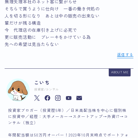
無理矢理本社のネット客に繋がらせ
そちらで買うように仕向け 一番の働き何処の
人を切る形になり あとは中の販売の出来ない
輩だけが残る構造
今 代理店の在庫引き上げに必死で
更に販売活動に ブレーキをかけている為
先への希望は見当たらない
返信する
ABOUT ME
こいち
投資家/コンサル
投資家ブロガー（投資歴5年）／日米高配当株を中心に個別株
に投資中／経歴：大手メーカー→スタートアップ→外資IT→コ
ンサル（独立）
年間配当額は50万円オーバー！2023年10月末時点でポートフォ