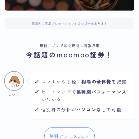
記事内に商品プロモーションを含む場合があります
無料アプリで隙間時間に情報収集
今話題のmoomoo証券！
スマホから手軽に
相場の全体像
を把握
ヒートマップで
業種別パフォーマンス
こいち
がわかる
個別株の分析が
パソコンなし
で可能
無料アプリをDL