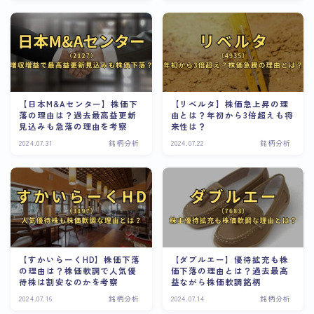
【日本M&Aセンター】株価下
【リベルタ】株価急上昇の理
落の理由は？過去最高益更新
由とは？年初から3倍超えも将
見込みも急落の理由を考察
来性は？
2024.07.31
銘柄分析
2024.07.22
銘柄分析
【すかいらーくHD】株価下落
【ダブルエー】優待拡充も株
の理由は？株価軟調で人気優
価下落の理由とは？過去最高
待株は割安なのかを考察
益ながら株価軟調銘柄
2024.07.16
銘柄分析
2024.07.14
銘柄分析