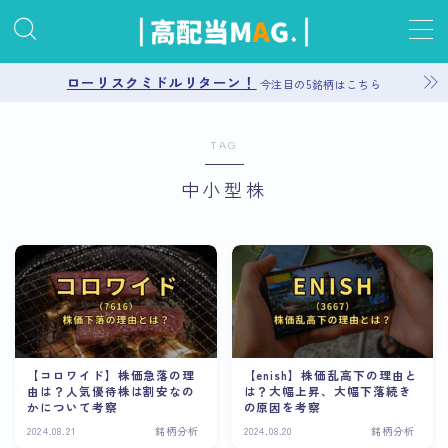
MENU
ローリスクミドルリターン！
今注目の5銘柄はこちら
お問い合わせ
TAG
中小型株
プライバシーポリシー
運営者情報
サイトマップ
【コロワイド】株価急落の理
【enish】株価乱高下の理由と
由は？人気優待株は割安なの
は？大幅上昇、大幅下落続き
かについて考察
の原因を考察
2024.08.21
銘柄分析
2024.08.20
銘柄分析