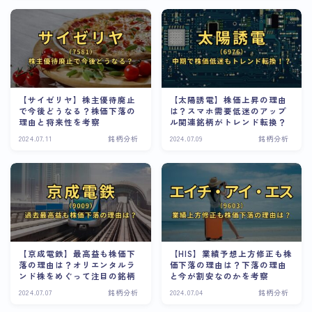
【サイゼリヤ】株主優待廃止
【太陽誘電】株価上昇の理由
で今後どうなる？株価下落の
は？スマホ需要低迷のアップ
理由と将来性を考察
ル関連銘柄がトレンド転換？
2024.07.11
銘柄分析
2024.07.09
銘柄分析
【京成電鉄】最高益も株価下
【HIS】業績予想上方修正も株
落の理由は？オリエンタルラ
価下落の理由は？下落の理由
ンド株をめぐって注目の銘柄
と今が割安なのかを考察
2024.07.07
銘柄分析
2024.07.04
銘柄分析