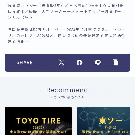
投資家ブロガー（投資歴5年）／日米高配当株を中心に個別株
に投資中／経歴：大手メーカー→スタートアップ→外資IT→コ
ンサル（独立）
年間配当額は50万円オーバー！2023年10月末時点でポートフォ
リオの評価益は30%超え。過去持ち株の無配転落を機に銘柄選
定を強化中
SHARE
Recommend
こちらの記事もどうぞ