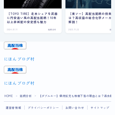
【TOYO TIRE】北米シェアを武器
【東ソー】高配当銘柄の将来
に円安追い風の高配当銘柄！10年
は？高収益の総合化学メーカ
以上非減配の安定感も魅力
解説！
2024.01.11
銘柄分析
2023.11.22
銘柄
にほんブログ村
にほんブログ村
Follow Me
HOME
銘柄分析
【ダブルエー】優待拡充も株価下落の理由とは？過去最
＞
＞
運営者情報
プライバシーポリシー
お問い合わせ
サイトマップ