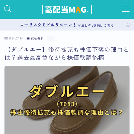
MENU
ローリスクミドルリターン！
今注目の5銘柄はこちら
2024.07.14
銘柄分析
PR
お問い合わせ
【ダブルエー】優待拡充も株価下落の理由と
は？過去最高益ながら株価軟調銘柄
プライバシーポリシー
運営者情報
サイトマップ