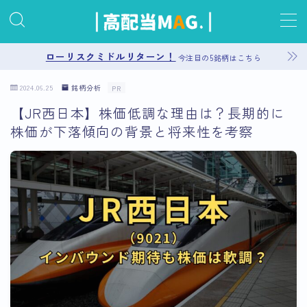
MENU
ローリスクミドルリターン！
今注目の5銘柄はこちら
2024.06.25
銘柄分析
PR
お問い合わせ
【JR西日本】株価低調な理由は？長期的に
株価が下落傾向の背景と将来性を考察
プライバシーポリシー
運営者情報
サイトマップ