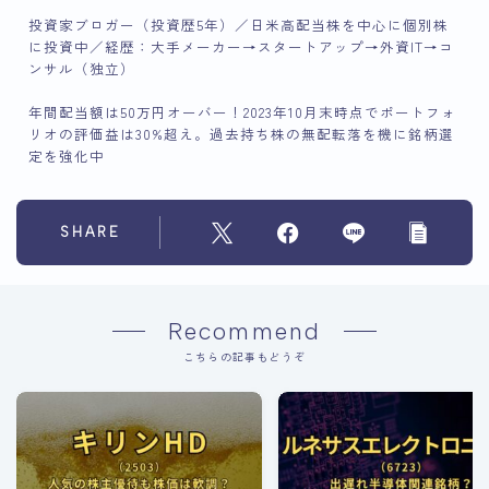
投資家ブロガー（投資歴5年）／日米高配当株を中心に個別株
に投資中／経歴：大手メーカー→スタートアップ→外資IT→コ
ンサル（独立）
年間配当額は50万円オーバー！2023年10月末時点でポートフォ
リオの評価益は30%超え。過去持ち株の無配転落を機に銘柄選
定を強化中
SHARE
Recommend
こちらの記事もどうぞ