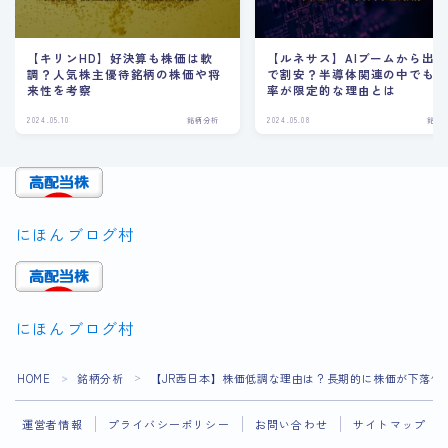
【キリンHD】好決算も株価は軟
【ルネサス】AIブームから出
調？人気株主優待銘柄の株価や将
で割安？半導体関連の中でも
来性を考察
率が限定的な理由とは
2024.05.10
銘柄分析
2024.05.08
銘柄
にほんブログ村
にほんブログ村
Follow Me
HOME
銘柄分析
【JR西日本】株価低調な理由は？長期的に株価が下落傾
＞
＞
運営者情報
プライバシーポリシー
お問い合わせ
サイトマップ