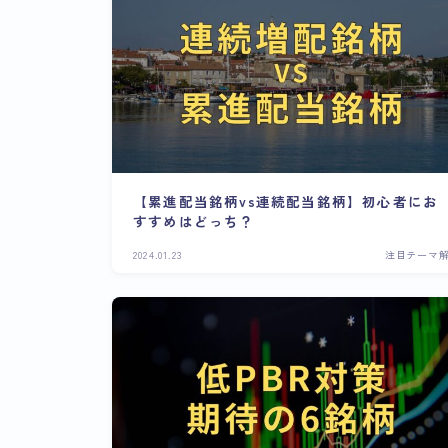
【累進配当銘柄vs連続配当銘柄】初心者にお
すすめはどっち？
2024.01.23
注目テーマ