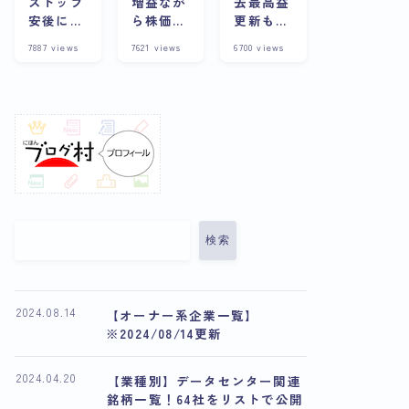
ストップ
増益なが
去最高益
安後に株
ら株価下
更新も株
価上昇？
落の理由
価は下
7887
views
7621
views
6700
views
その背景
とは？今
落？その
や企業の
後の展望
理由と将
詳細につ
や将来性
来性を考
いて徹底
について
察
解説
解説
検索
2024.08.14
【オーナー系企業一覧】
※2024/08/14更新
2024.04.20
【業種別】データセンター関連
銘柄一覧！64社をリストで公開