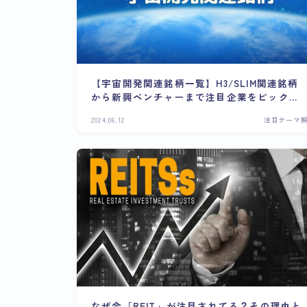
【宇宙開発関連銘柄一覧】H3/SLIM関連銘柄
から新興ベンチャーまで注目企業をピックア
ップ
2024.06.12
注目テーマ
なぜ今「REIT」が注目されてる？その理由と