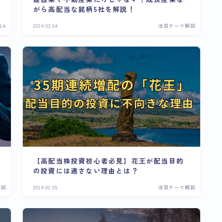
がら高配当な銘柄5社を解説！
&A
2024.03.04
注目テーマ解説
【高配当株投資初心者必見】花王が配当目的
の投資には適さない理由とは？
解説
2024.02.09
注目テーマ解説