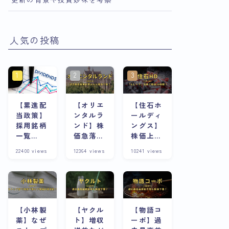
人気の投稿
【累進配
【オリエ
【住石ホ
当政策】
ンタルラ
ールディ
採用銘柄
ンド】株
ングス】
一覧
価急落の
株価上昇
※8/13更
理由は？
の理由
22400
views
12364
views
10241
views
新
株主優待
は？スト
が魅力な
ップ高連
銘柄は今
発急騰株
が割安？
の将来性
と合わせ
て考察
【小林製
【ヤクル
【物語コ
薬】なぜ
ト】増収
ーポ】過