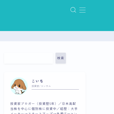
検索
こいち
投資家/コンサル
投資家ブロガー（投資歴5年）／日米高配
当株を中心に個別株に投資中／経歴：大手
メーカー→スタートアップ→外資IT→コン