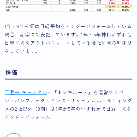
1年・5年株価は日経平均をアンダーパフォームしている
場合、赤字にて表記しています。1年・5年株価いずれも
日経平均をアウトパフォームしている会社に青の網掛け
をしています。
株価
三菱HCキャピタル
と「ドンキホーテ」を運営するパ
ン・パシフィック・インターナショナルホールディング
スの2社以外（9割）は1年か5年のいずれかで日経平均を
アンダーパフォーム。