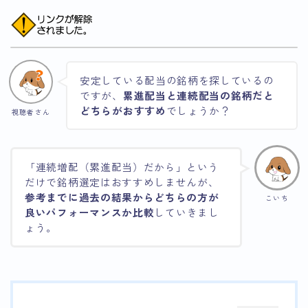
安定している配当の銘柄を探しているの
ですが、
累進配当と連続配当の銘柄だと
どちらがおすすめ
でしょうか？
視聴者さん
「連続増配（累進配当）だから」という
だけで銘柄選定はおすすめしませんが、
参考までに過去の結果からどちらの方が
こいち
良いパフォーマンスか比較
していきまし
ょう。