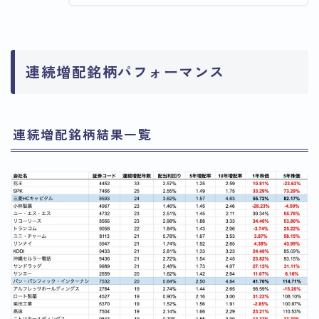
連続増配銘柄パフォーマンス
連続増配銘柄結果一覧