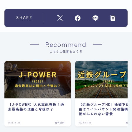
SHARE
Recommend
こちらの記事もどうぞ
【J-POWER】人気高配当株！過
【近鉄グループHD】株価下落
去最高益の理由と今後は？
由は？インバウンド関連銘柄
価がふるわない背景
2023.10.06
銘柄分析
2024.05.28
銘柄