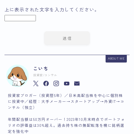
上に表示された文字を入力してください。
ABOUT ME
こいち
投資家/コンサル
投資家ブロガー（投資歴5年）／日米高配当株を中心に個別株
に投資中／経歴：大手メーカー→スタートアップ→外資IT→コ
ンサル（独立）
年間配当額は50万円オーバー！2023年10月末時点でポートフォ
リオの評価益は30%超え。過去持ち株の無配転落を機に銘柄選
定を強化中