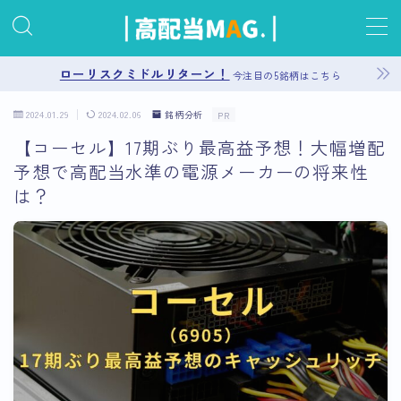
MENU
ローリスクミドルリターン！
今注目の5銘柄はこちら
2024.01.29
2024.02.06
銘柄分析
PR
お問い合わせ
【コーセル】17期ぶり最高益予想！大幅増配
予想で高配当水準の電源メーカーの将来性
プライバシーポリシー
は？
運営者情報
サイトマップ