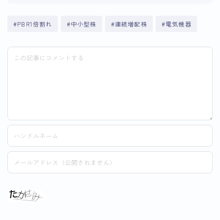
#PBR1倍割れ
#中小型株
#連続増配株
#電気機器