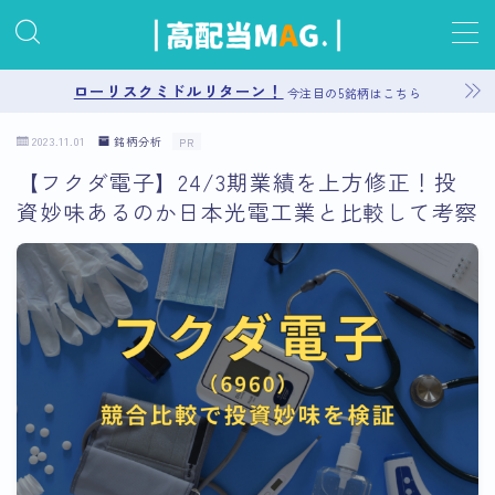
MENU
ローリスクミドルリターン！
今注目の5銘柄はこちら
2023.11.01
銘柄分析
PR
お問い合わせ
【フクダ電子】24/3期業績を上方修正！投
資妙味あるのか日本光電工業と比較して考察
プライバシーポリシー
運営者情報
サイトマップ