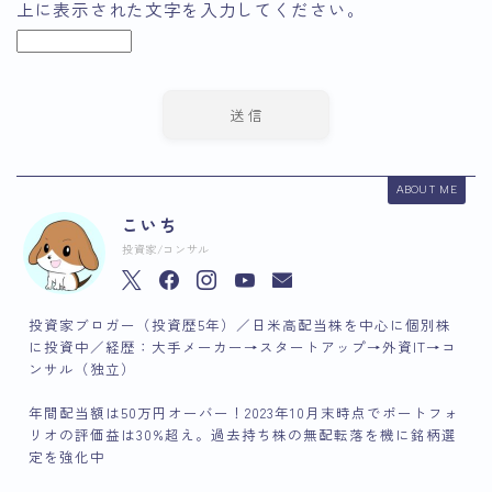
上に表示された文字を入力してください。
ABOUT ME
こいち
投資家/コンサル
投資家ブロガー（投資歴5年）／日米高配当株を中心に個別株
に投資中／経歴：大手メーカー→スタートアップ→外資IT→コ
ンサル（独立）
年間配当額は50万円オーバー！2023年10月末時点でポートフォ
リオの評価益は30%超え。過去持ち株の無配転落を機に銘柄選
定を強化中