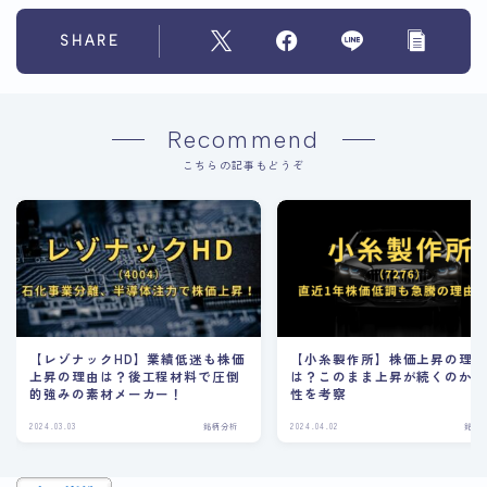
SHARE
Recommend
こちらの記事もどうぞ
【レゾナックHD】業績低迷も株価
【小糸製作所】株価上昇の理
上昇の理由は？後工程材料で圧倒
は？このまま上昇が続くのか
的強みの素材メーカー！
性を考察
2024.03.03
銘柄分析
2024.04.02
銘柄