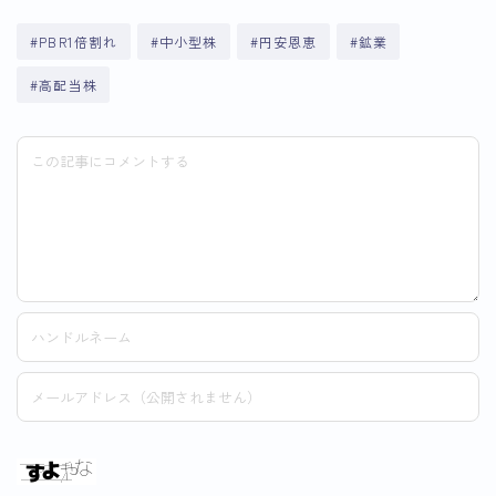
#PBR1倍割れ
#中小型株
#円安恩恵
#鉱業
#高配当株