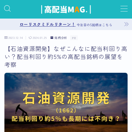
MENU
ローリスクミドルリターン！
今注目の5銘柄はこちら
2023.12.14
2024.01.29
銘柄分析
PR
お問い合わせ
【石油資源開発】なぜこんなに配当利回り高
い？配当利回り約5%の高配当銘柄の展望を
プライバシーポリシー
考察
運営者情報
サイトマップ