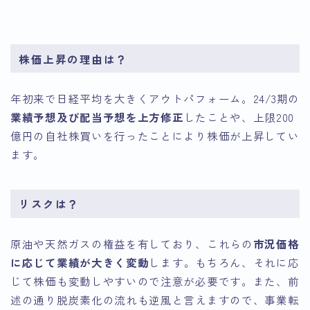
Finance
Finance
株価上昇の理由は？
年初来で日経平均を大きくアウトパフォーム。24/3期の
業績予想及び配当予想を上方修正
したことや、上限200
億円の自社株買いを行ったことにより株価が上昇してい
ます。
リスクは？
原油や天然ガスの権益を有しており、これらの
市況価格
に応じて業績が大きく変動
します。もちろん、それに応
じて株価も変動しやすいので注意が必要です。また、前
述の通り脱炭素化の流れも逆風と言えますので、事業転