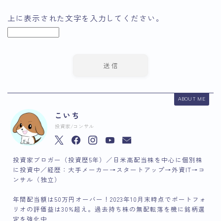
上に表示された文字を入力してください。
ABOUT ME
こいち
投資家/コンサル
投資家ブロガー（投資歴5年）／日米高配当株を中心に個別株
に投資中／経歴：大手メーカー→スタートアップ→外資IT→コ
ンサル（独立）
年間配当額は50万円オーバー！2023年10月末時点でポートフォ
リオの評価益は30%超え。過去持ち株の無配転落を機に銘柄選
定を強化中