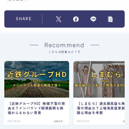
SHARE
Recommend
こちらの記事もどうぞ
【近鉄グループHD】株価下落の理
【しまむら】過去最高益も株
由は？インバウンド関連銘柄も株
落の理由は？上場来高値更新
価がふるわない背景
調な理由を考察
2024.05.28
銘柄分析
2024.07.02
銘柄