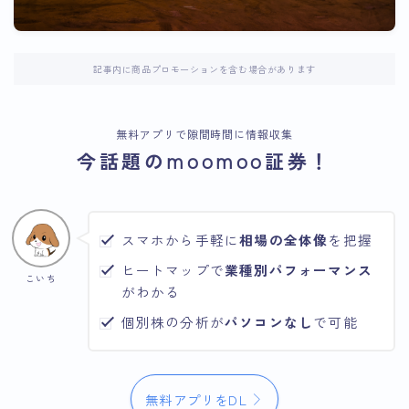
記事内に商品プロモーションを含む場合があります
無料アプリで隙間時間に情報収集
今話題のmoomoo証券！
スマホから手軽に
相場の全体像
を把握
ヒートマップで
業種別パフォーマンス
こいち
がわかる
個別株の分析が
パソコンなし
で可能
無料アプリをDL