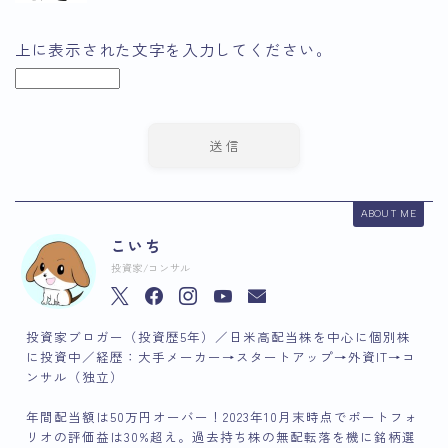
上に表示された文字を入力してください。
ABOUT ME
こいち
投資家/コンサル
投資家ブロガー（投資歴5年）／日米高配当株を中心に個別株
に投資中／経歴：大手メーカー→スタートアップ→外資IT→コ
ンサル（独立）
年間配当額は50万円オーバー！2023年10月末時点でポートフォ
リオの評価益は30%超え。過去持ち株の無配転落を機に銘柄選