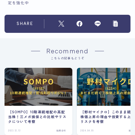
定を強化中
SHARE
Recommend
こちらの記事もどうぞ
【SOMPO】10期連続増配の高配
【野村マイクロ】このまま続
当株！三メガ損保との比較やリス
株価上昇の理由や投資する上
クについて考察
リスクを考察
2023.12.13
銘柄分析
2024.04.09
銘柄