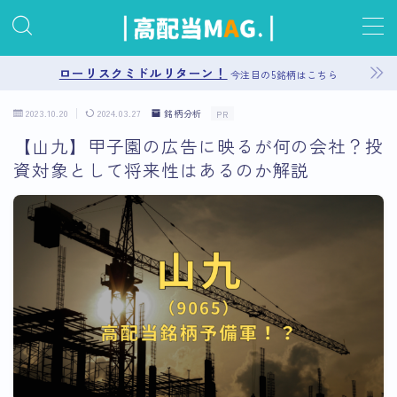
MENU
ローリスクミドルリターン！
今注目の5銘柄はこちら
2023.10.20
2024.03.27
銘柄分析
PR
お問い合わせ
【山九】甲子園の広告に映るが何の会社？投
資対象として将来性はあるのか解説
プライバシーポリシー
運営者情報
サイトマップ