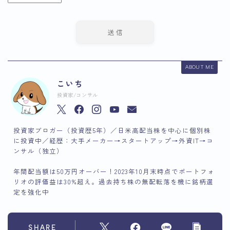
ABOUT ME
こいち
投資家/コンサル
投資家ブロガー（投資歴5年）／日米高配当株を中心に個別株
に投資中／経歴：大手メーカー→スタートアップ→外資IT→コ
ンサル（独立）
年間配当額は50万円オーバー！2023年10月末時点でポートフォ
リオの評価益は30%超え。過去持ち株の無配転落を機に銘柄選
定を強化中
SHARE