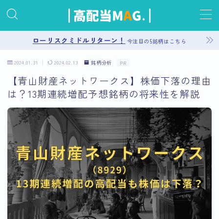
MENU
ローリスクミドルリターン！
今注目の5銘柄はこちら
2024.01.31
2024.02.13
銘柄分析
PR
お問い合わせ
【青山財産ネットワークス】株価下落の理由
は？13期連続増配予想銘柄の将来性を解説
プライバシーポリシー
運営者情報
サイトマップ