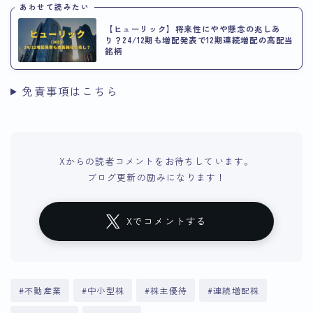
あわせて読みたい
【ヒューリック】将来性にやや懸念の兆しあ
り？24/12期も増配発表で12期連続増配の高配当
銘柄
免責事項はこちら
Xからの読者コメントをお待ちしています。
ブログ更新の励みになります！
Xでコメントする
#不動産業
#中小型株
#株主優待
#連続増配株