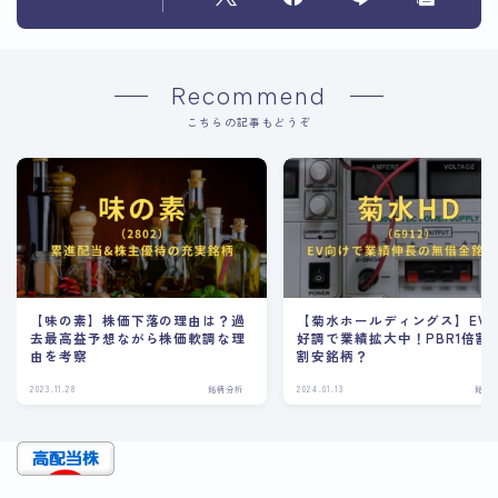
Recommend
こちらの記事もどうぞ
【味の素】株価下落の理由は？過
【菊水ホールディングス】EV
去最高益予想ながら株価軟調な理
好調で業績拡大中！PBR1倍割
由を考察
割安銘柄？
2023.11.28
銘柄分析
2024.01.13
銘柄