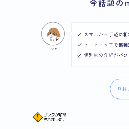
今話題のm
スマホから手軽に
相
ヒートマップで
業種
こいち
個別株の分析が
パソ
無料