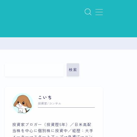
検索
こいち
投資家/コンサル
投資家ブロガー（投資歴5年）／日米高配
当株を中心に個別株に投資中／経歴：大手
メーカー→スタートアップ→外資IT→コン