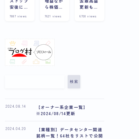
ストップ
増益なが
去最高益
安後に株
ら株価下
更新も株
価上昇？
落の理由
価は下
7887
views
7621
views
6700
views
その背景
とは？今
落？その
や企業の
後の展望
理由と将
詳細につ
や将来性
来性を考
いて徹底
について
察
解説
解説
検索
2024.08.14
【オーナー系企業一覧】
※2024/08/14更新
2024.04.20
【業種別】データセンター関連
銘柄一覧！64社をリストで公開