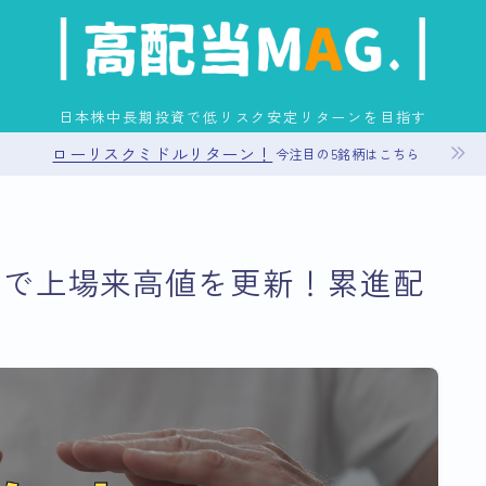
日本株中長期投資で低リスク安定リターンを目指す
ローリスクミドルリターン！
今注目の5銘柄はこちら
お問い合わせ
算で上場来高値を更新！累進配
プライバシーポリシー
運営者情報
サイトマップ