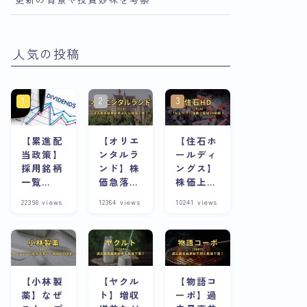
人気の投稿
【累進配
【オリエ
【住石ホ
当政策】
ンタルラ
ールディ
採用銘柄
ンド】株
ングス】
一覧
価急落の
株価上昇
※8/13更
理由は？
の理由
22398
views
12364
views
10241
views
新
株主優待
は？スト
が魅力な
ップ高連
銘柄は今
発急騰株
が割安？
の将来性
と合わせ
て考察
【小林製
【ヤクル
【物語コ
薬】なぜ
ト】増収
ーポ】過