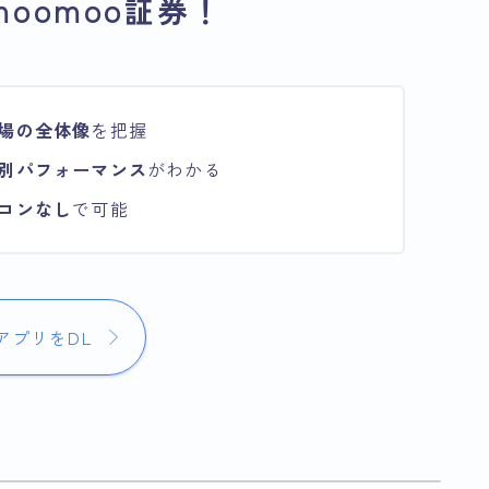
oomoo証券！
場の全体像
を把握
別パフォーマンス
がわかる
コンなし
で可能
アプリをDL