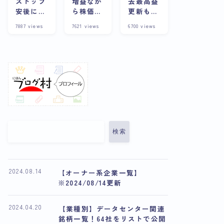
ストップ
増益なが
去最高益
安後に株
ら株価下
更新も株
価上昇？
落の理由
価は下
7887
views
7621
views
6700
views
その背景
とは？今
落？その
や企業の
後の展望
理由と将
詳細につ
や将来性
来性を考
いて徹底
について
察
解説
解説
検索
2024.08.14
【オーナー系企業一覧】
※2024/08/14更新
2024.04.20
【業種別】データセンター関連
銘柄一覧！64社をリストで公開