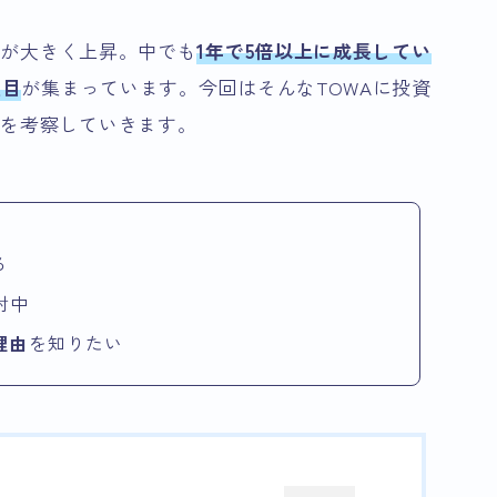
株価が大きく上昇。中でも
1年で5倍以上に成長してい
注目
が集まっています。今回はそんなTOWAに投資
味を考察していきます。
る
討中
理由
を知りたい