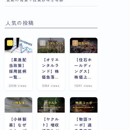
人気の投稿
【累進配
【オリエ
【住石ホ
当政策】
ンタルラ
ールディ
採用銘柄
ンド】株
ングス】
一覧
価急落の
株価上昇
※8/13更
理由は？
の理由
22398
views
12364
views
10241
views
新
株主優待
は？スト
が魅力な
ップ高連
銘柄は今
発急騰株
が割安？
の将来性
と合わせ
て考察
【小林製
【ヤクル
【物語コ
薬】なぜ
ト】増収
ーポ】過