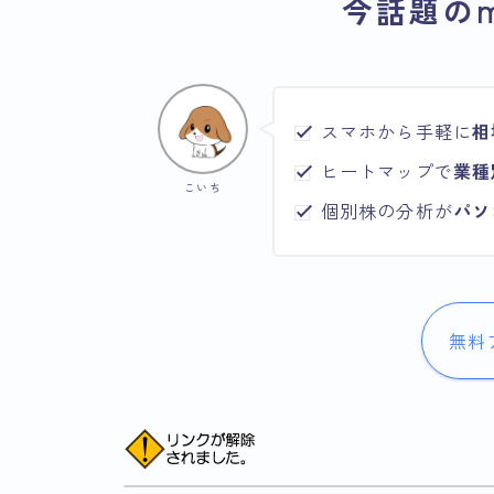
今話題のm
スマホから手軽に
相
ヒートマップで
業種
こいち
個別株の分析が
パソ
無料