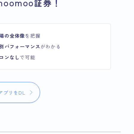
oomoo証券！
場の全体像
を把握
別パフォーマンス
がわかる
コンなし
で可能
アプリをDL