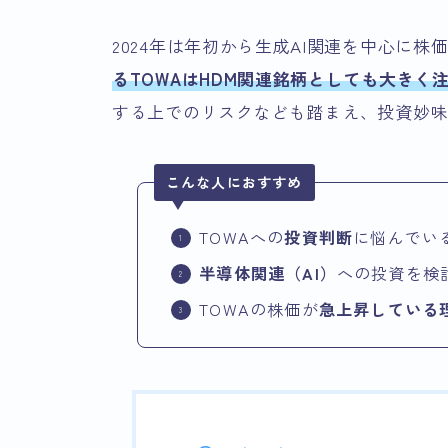
2024年は年初から生成AI関連を中心に
るTOWAはHDM関連銘柄としても大きく
する上でのリスクなども踏まえ、投資妙
こんな人におすすめ
TOWAへの
投資判断
に悩んでい
半導体関連（AI）
への投資を検
TOWAの株価が
急上昇している