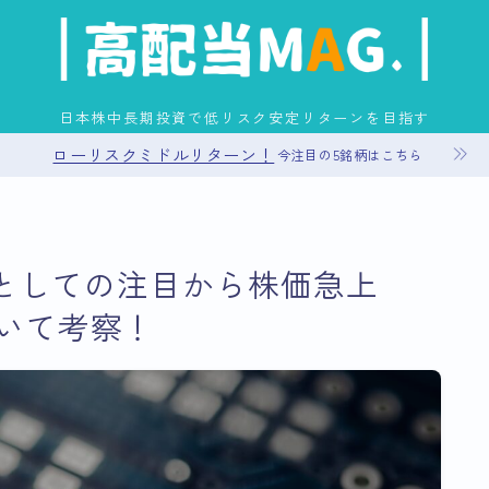
日本株中長期投資で低リスク安定リターンを目指す
ローリスクミドルリターン！
今注目の5銘柄はこちら
お問い合わせ
柄としての注目から株価急上
プライバシーポリシー
いて考察！
運営者情報
サイトマップ