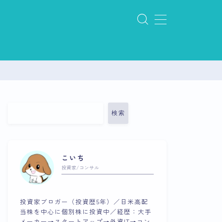
検索
こいち
投資家/コンサル
投資家ブロガー（投資歴5年）／日米高配
当株を中心に個別株に投資中／経歴：大手
メーカー→スタートアップ→外資IT→コン