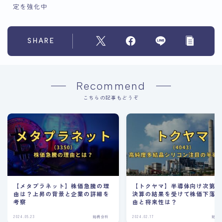
定を強化中
SHARE
Recommend
こちらの記事もどうぞ
【メタプラネット】株価急騰の理
【トクヤマ】半導体向け次第？
由は？上昇の背景と企業の詳細を
決算の結果を受けて株価下落
考察
由と将来性は？
2024.05.23
銘柄分析
2024.02.17
銘柄