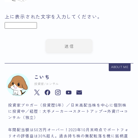
上に表示された文字を入力してください。
ABOUT ME
こいち
投資家/コンサル
投資家ブロガー（投資歴5年）／日米高配当株を中心に個別株
に投資中／経歴：大手メーカー→スタートアップ→外資IT→コ
ンサル（独立）
年間配当額は50万円オーバー！2023年10月末時点でポートフォ
リオの評価益は30%超え。過去持ち株の無配転落を機に銘柄選