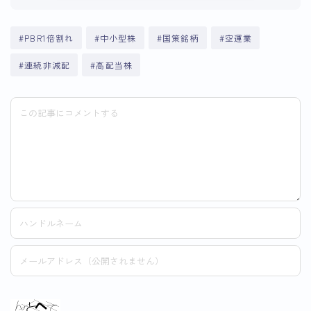
#PBR1倍割れ
#中小型株
#国策銘柄
#空運業
#連続非減配
#高配当株