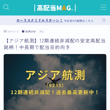
MENU
ローリスクミドルリターン！
今注目の5銘柄はこちら
2024.01.10
銘柄分析
PR
お問い合わせ
【アジア航測】12期連続非減配の安定高配当
銘柄！中長期で配当目的向き
プライバシーポリシー
運営者情報
サイトマップ