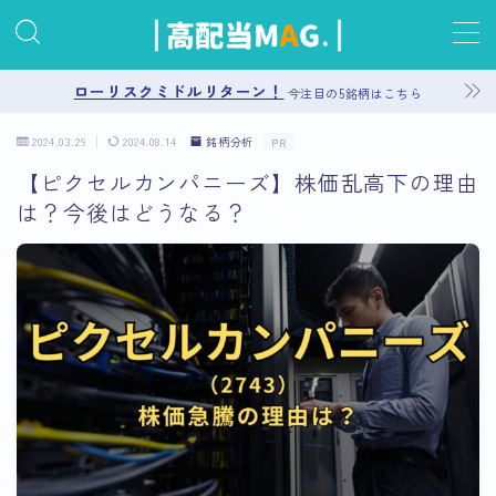
MENU
ローリスクミドルリターン！
今注目の5銘柄はこちら
2024.03.29
2024.08.14
銘柄分析
PR
お問い合わせ
【ピクセルカンパニーズ】株価乱高下の理由
は？今後はどうなる？
プライバシーポリシー
運営者情報
サイトマップ