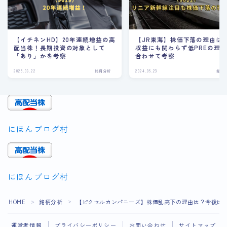
【イチネンHD】20年連続増益の高
【JR東海】株価下落の理由は
配当株！長期投資の対象として
収益にも関わらず低PREの理
「あり」かを考察
合わせて考察
2023.09.22
銘柄分析
2024.06.23
銘柄
にほんブログ村
にほんブログ村
Follow Me
HOME
銘柄分析
【ピクセルカンパニーズ】株価乱高下の理由は？今後は
＞
＞
運営者情報
プライバシーポリシー
お問い合わせ
サイトマップ