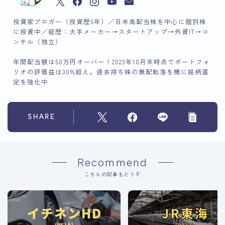
投資家ブロガー（投資歴5年）／日米高配当株を中心に個別株
に投資中／経歴：大手メーカー→スタートアップ→外資IT→コ
ンサル（独立）
年間配当額は50万円オーバー！2023年10月末時点でポートフォ
リオの評価益は30%超え。過去持ち株の無配転落を機に銘柄選
定を強化中
SHARE
Recommend
こちらの記事もどうぞ