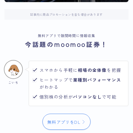
記事内に商品プロモーションを含む場合があります
無料アプリで隙間時間に情報収集
今話題のmoomoo証券！
スマホから手軽に
相場の全体像
を把握
ヒートマップで
業種別パフォーマンス
こいち
がわかる
個別株の分析が
パソコンなし
で可能
無料アプリをDL