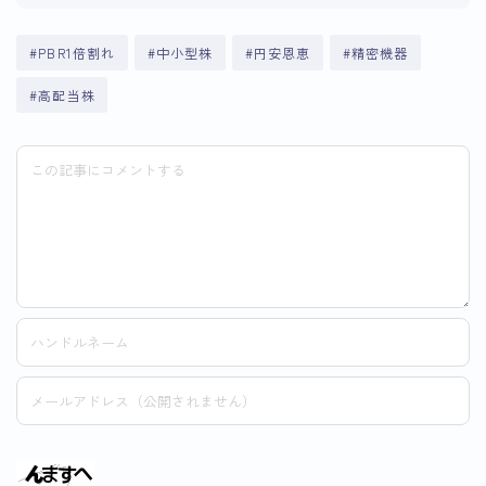
#PBR1倍割れ
#中小型株
#円安恩恵
#精密機器
#高配当株