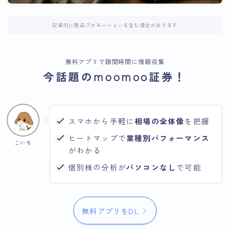
記事内に商品プロモーションを含む場合があります
無料アプリで隙間時間に情報収集
今話題のmoomoo証券！
スマホから手軽に
相場の全体像
を把握
ヒートマップで
業種別パフォーマンス
こいち
がわかる
個別株の分析が
パソコンなし
で可能
無料アプリをDL