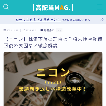
MENU
ローリスクミドルリターン！
今注目の5銘柄はこちら
2023.11.21
2024.03.21
銘柄分析
PR
お問い合わせ
【ニコン】株価下落の理由は？将来性や業績
回復の要因など徹底解説
プライバシーポリシー
運営者情報
サイトマップ