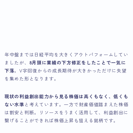
引用：Google
引用：Google
Finance
引用：Google
Finance
Finance
年中盤までは日経平均を大きくアウトパフォームしてい
ましたが、
8月頭に業績の下方修正をしたことで一気に
下落
。V字回復からの成長期待が大きかっただけに失望
を集めた形となります。
現状の利益創出能力から見る株価は高くもなく、低くも
ない水準
と考えています。一方で財産価値踏まえた株価
は割安と判断。リソースをうまく活用して、利益創出に
繋げることができれば株価上昇も狙える銘柄です。