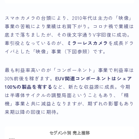
スマホカメラの台頭により、2010年代は主力の「映像」
事業の苦戦により業績は右肩下がり。コロナ禍で業績は
底まで落ちましたが、その後文字通りV字回復に成功。
牽引役となっているのが、
ミラーレスカメラ
を成長ドラ
イバとした「映像」事業（下図参照）です。
最も利益率高いのが「コンポーネント」事業で利益率は
30%前後を稼ぎます。
EUV関連コンポーネントはシェア
100%の製品を有する
など、新たな収益源に成長。今期
は半導体サイクルの調整局面ということもあり、「精
機」事業と共に減益となりますが、期ずれの影響もあり
来期以降の回復に期待。