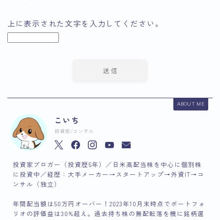
上に表示された文字を入力してください。
ABOUT ME
こいち
投資家/コンサル
投資家ブロガー（投資歴5年）／日米高配当株を中心に個別株
に投資中／経歴：大手メーカー→スタートアップ→外資IT→コ
ンサル（独立）
年間配当額は50万円オーバー！2023年10月末時点でポートフォ
リオの評価益は30%超え。過去持ち株の無配転落を機に銘柄選