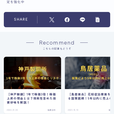
定を強化中
SHARE
Recommend
こちらの記事もどうぞ
【神戸製鋼】1年で株価3倍！株価
【鳥居薬品】花粉症治療薬を
上昇の理由とは？将来性含めた投
る国策銘柄！5年以内に売上4
資妙味を解説！
2024.01.30
銘柄分析
2023.10.10
銘柄