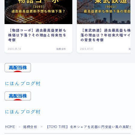
【物語コーポ】過去最高益更新も
【東武鉄道】過去最高益も株
株価は下落？その理由と将来性を
落の理由は？年初来大幅マイ
考察
の背景を考察
2024.05.14
銘柄分析
2024.07.01
銘柄
にほんブログ村
にほんブログ村
Follow Me
HOME
銘柄分析
【TOYO TIRE】北米シェアを武器に円安追い風の高配
＞
＞