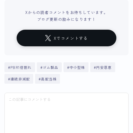
Xからの読者コメントをお待ちしています。
ブログ更新の励みになります！
Xでコメントする
#PBR1倍割れ
#ゴム製品
#中小型株
#円安恩恵
#連続非減配
#高配当株