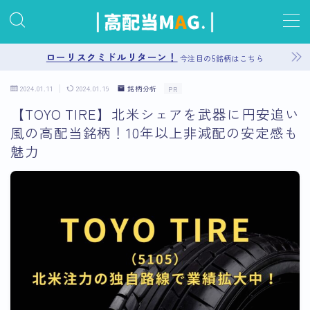
MENU
ローリスクミドルリターン！
今注目の5銘柄はこちら
2024.01.11
2024.01.19
銘柄分析
PR
お問い合わせ
【TOYO TIRE】北米シェアを武器に円安追い
風の高配当銘柄！10年以上非減配の安定感も
プライバシーポリシー
魅力
運営者情報
サイトマップ