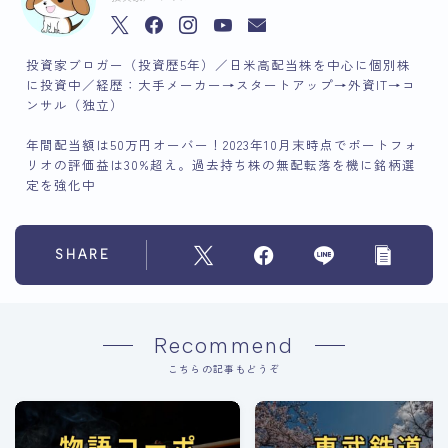
投資家ブロガー（投資歴5年）／日米高配当株を中心に個別株
に投資中／経歴：大手メーカー→スタートアップ→外資IT→コ
ンサル（独立）
年間配当額は50万円オーバー！2023年10月末時点でポートフォ
リオの評価益は30%超え。過去持ち株の無配転落を機に銘柄選
定を強化中
SHARE
Recommend
こちらの記事もどうぞ