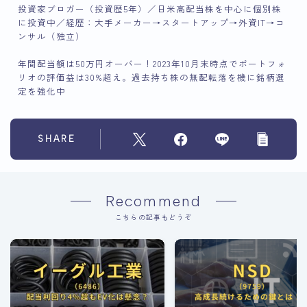
投資家ブロガー（投資歴5年）／日米高配当株を中心に個別株
に投資中／経歴：大手メーカー→スタートアップ→外資IT→コ
ンサル（独立）
年間配当額は50万円オーバー！2023年10月末時点でポートフォ
リオの評価益は30%超え。過去持ち株の無配転落を機に銘柄選
定を強化中
SHARE
Recommend
こちらの記事もどうぞ