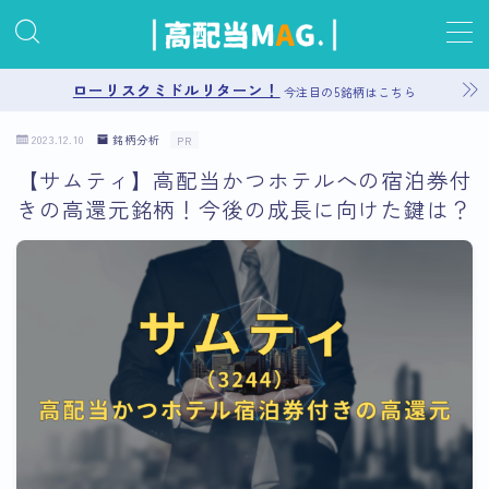
MENU
ローリスクミドルリターン！
今注目の5銘柄はこちら
2023.12.10
銘柄分析
PR
お問い合わせ
【サムティ】高配当かつホテルへの宿泊券付
きの高還元銘柄！今後の成長に向けた鍵は？
プライバシーポリシー
運営者情報
サイトマップ