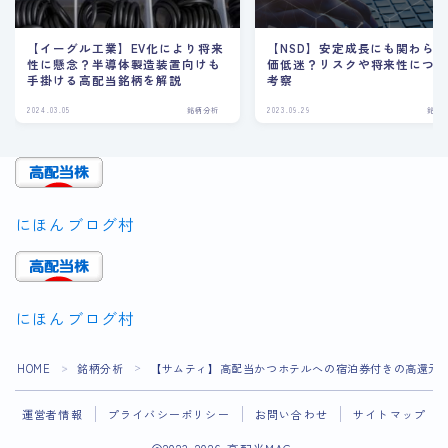
【イーグル工業】EV化により将来
【NSD】安定成長にも関わら
性に懸念？半導体製造装置向けも
価低迷？リスクや将来性につ
手掛ける高配当銘柄を解説
考察
2024.03.05
銘柄分析
2023.09.29
銘柄
にほんブログ村
にほんブログ村
Follow Me
HOME
銘柄分析
【サムティ】高配当かつホテルへの宿泊券付きの高還元
＞
＞
運営者情報
プライバシーポリシー
お問い合わせ
サイトマップ