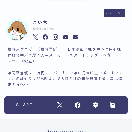
ABOUT ME
こいち
投資家/コンサル
投資家ブロガー（投資歴5年）／日米高配当株を中心に個別株
に投資中／経歴：大手メーカー→スタートアップ→外資IT→コ
ンサル（独立）
年間配当額は50万円オーバー！2023年10月末時点でポートフォ
リオの評価益は30%超え。過去持ち株の無配転落を機に銘柄選
定を強化中
SHARE
Recommend