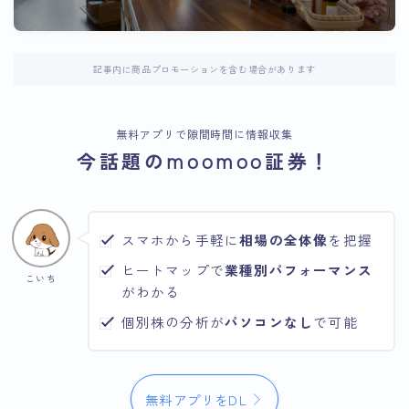
記事内に商品プロモーションを含む場合があります
無料アプリで隙間時間に情報収集
今話題のmoomoo証券！
スマホから手軽に
相場の全体像
を把握
ヒートマップで
業種別パフォーマンス
こいち
がわかる
個別株の分析が
パソコンなし
で可能
無料アプリをDL