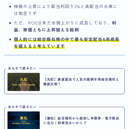
株価の上昇により配当利回り2%と高配当の水準に
は物足りず
ただ、ROEは未だ右肩上がりに成長しており、
利
益、株価ともに上昇狙える銘柄
個人的には総合商社株の中で最も安定配当&高成長
を狙えると考えています
あわせて読みたい
【丸紅】累進配当で人気の銘柄を他総合商社と
徹底比較！
あわせて読みたい
【兼松】総合商社から脱却し半導体・電子部品
に注力！将来性はいかに？