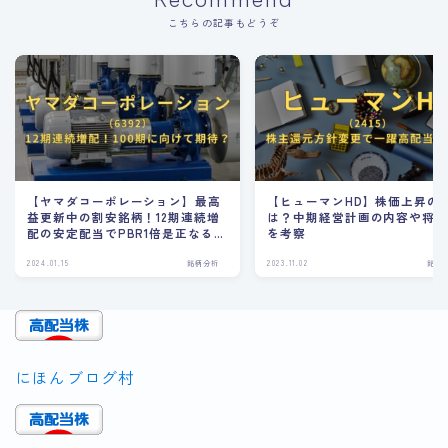
こちらの記事もどうぞ
【ヤマダコーポレーション】最高
【ヒューマンHD】株価上昇の
益更新中の割安銘柄！12期連続増
は？中期経営計画の内容や将
配の安定配当でPBR1倍是正なる
を考察
か？
2024.01.15
銘柄分析
2023.11.02
銘柄
にほんブログ村