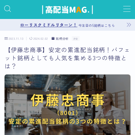
MENU
ローリスクミドルリターン！
今注目の5銘柄はこちら
2023.11.13
2024.02.02
銘柄分析
PR
お問い合わせ
【伊藤忠商事】安定の累進配当銘柄！バフェ
ット銘柄としても人気を集める3つの特徴と
プライバシーポリシー
は？
運営者情報
サイトマップ