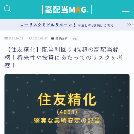
MENU
ローリスクミドルリターン！
今注目の5銘柄はこちら
2023.10.03
2024.02.07
銘柄分析
PR
お問い合わせ
【住友精化】配当利回り4%超の高配当銘
柄！将来性や投資にあたってのリスクを考
プライバシーポリシー
察！
運営者情報
サイトマップ