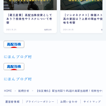
【蔵王産業】高配当株投資として
【ソシオネクスト】株価スト
あり？将来性やリスクについて考
高の要因は？上昇の理由や投
察
味を考察
2023.10.26
銘柄分析
2024.04.05
銘柄
にほんブログ村
にほんブログ村
Follow Me
HOME
銘柄分析
【住友精化】配当利回り4%超の高配当銘柄！将来性や投
＞
＞
運営者情報
プライバシーポリシー
お問い合わせ
サイトマップ