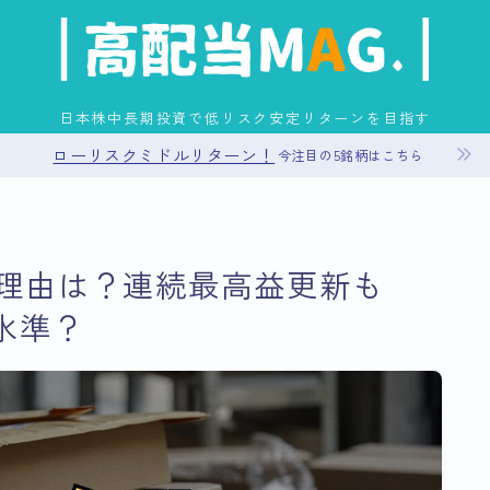
日本株中長期投資で低リスク安定リターンを目指す
ローリスクミドルリターン！
今注目の5銘柄はこちら
お問い合わせ
理由は？連続最高益更新も
プライバシーポリシー
水準？
運営者情報
サイトマップ