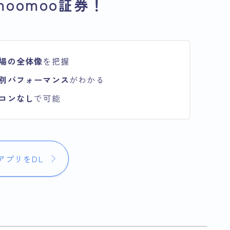
oomoo証券！
場の全体像
を把握
別パフォーマンス
がわかる
コンなし
で可能
アプリをDL