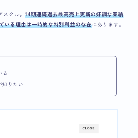
のアスクル。
14期連続過去最高売上更新の好調な業績
している理由は一時的な特別利益の存在
にあります。
いる
が知りたい
CLOSE