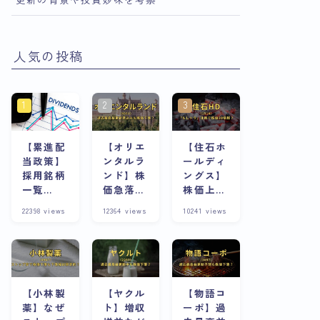
人気の投稿
【累進配
【オリエ
【住石ホ
当政策】
ンタルラ
ールディ
採用銘柄
ンド】株
ングス】
一覧
価急落の
株価上昇
※8/13更
理由は？
の理由
22398
views
12364
views
10241
views
新
株主優待
は？スト
が魅力な
ップ高連
銘柄は今
発急騰株
が割安？
の将来性
と合わせ
て考察
【小林製
【ヤクル
【物語コ
薬】なぜ
ト】増収
ーポ】過