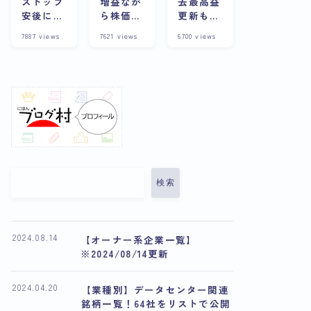
ストップ
増益なが
去最高益
安後に株
ら株価下
更新も株
価上昇？
落の理由
価は下
7887
views
7621
views
6700
views
その背景
とは？今
落？その
や企業の
後の展望
理由と将
詳細につ
や将来性
来性を考
いて徹底
について
察
解説
解説
検索
2024.08.14
【オーナー系企業一覧】
※2024/08/14更新
2024.04.20
【業種別】データセンター関連
銘柄一覧！64社をリストで公開