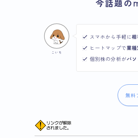
今話題のm
スマホから手軽に
相
ヒートマップで
業種
こいち
個別株の分析が
パソ
無料