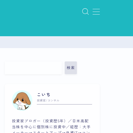
検索
こいち
投資家/コンサル
投資家ブロガー（投資歴5年）／日米高配
当株を中心に個別株に投資中／経歴：大手
メーカー→スタートアップ→外資IT→コン