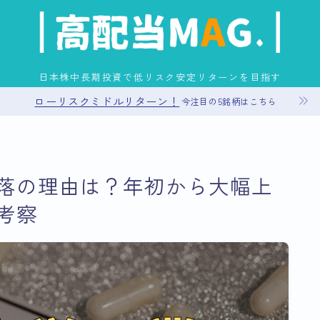
日本株中長期投資で低リスク安定リターンを目指す
ローリスクミドルリターン！
今注目の5銘柄はこちら
お問い合わせ
落の理由は？年初から大幅上
プライバシーポリシー
考察
運営者情報
サイトマップ