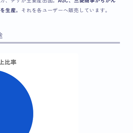
リカ、チリが主要産出国。
AGC、三菱商事からかん
スを生産。
それを各ユーザーへ販売しています。
途