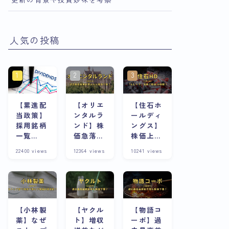
人気の投稿
【累進配
【オリエ
【住石ホ
当政策】
ンタルラ
ールディ
採用銘柄
ンド】株
ングス】
一覧
価急落の
株価上昇
※8/13更
理由は？
の理由
22400
views
12364
views
10241
views
新
株主優待
は？スト
が魅力な
ップ高連
銘柄は今
発急騰株
が割安？
の将来性
と合わせ
て考察
【小林製
【ヤクル
【物語コ
薬】なぜ
ト】増収
ーポ】過