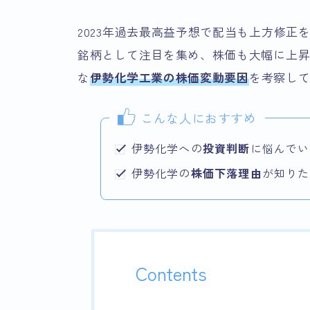
2023年過去最高益予想で配当も上方修
銘柄として注目を集め、株価も大幅に上
な
伊勢化学工業の株価変動要因
を考察し
こんな人におすすめ
伊勢化学への
投資判断
に悩んでい
伊勢化学の
株価下落理由
が知りた
Contents