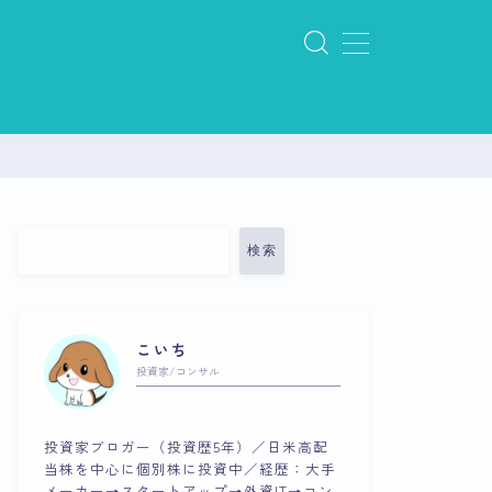
検索
こいち
投資家/コンサル
投資家ブロガー（投資歴5年）／日米高配
当株を中心に個別株に投資中／経歴：大手
メーカー→スタートアップ→外資IT→コン