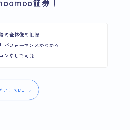
oomoo証券！
場の全体像
を把握
別パフォーマンス
がわかる
コンなし
で可能
アプリをDL