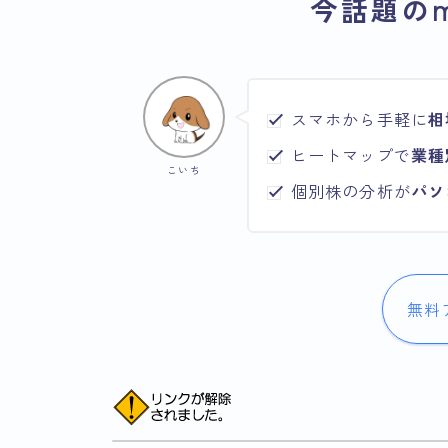
今話題のm
スマホから手軽に
相
ヒートマップで
業種
こいち
個別株の分析が
パソ
無料