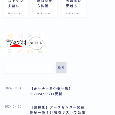
ストップ
増益なが
去最高益
安後に株
ら株価下
更新も株
価上昇？
落の理由
価は下
7887
views
7621
views
6700
views
その背景
とは？今
落？その
や企業の
後の展望
理由と将
詳細につ
や将来性
来性を考
いて徹底
について
察
解説
解説
検索
2024.08.14
【オーナー系企業一覧】
※2024/08/14更新
2024.04.20
【業種別】データセンター関連
銘柄一覧！64社をリストで公開