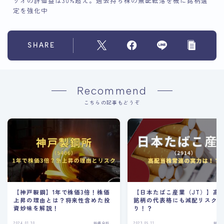
リオの評価益は30%超え。過去持ち株の無配転落を機に銘柄選
定を強化中
SHARE
Recommend
こちらの記事もどうぞ
【神戸製鋼】1年で株価3倍！株価
【日本たばこ産業（JT）】高
上昇の理由とは？将来性含めた投
銘柄の代表格にも減配リスク
資妙味を解説！
り！？
2024.01.30
銘柄分析
2023.09.11
銘柄