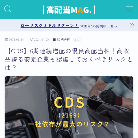
MENU
ローリスクミドルリターン！
今注目の5銘柄はこちら
2023.09.24
2024.01.09
銘柄分析
PR
お問い合わせ
【CDS】6期連続増配の優良高配当株！高収
益誇る安定企業も認識しておくべきリスクと
プライバシーポリシー
は？
運営者情報
サイトマップ