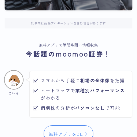
記事内に商品プロモーションを含む場合があります
無料アプリで隙間時間に情報収集
今話題のmoomoo証券！
スマホから手軽に
相場の全体像
を把握
ヒートマップで
業種別パフォーマンス
こいち
がわかる
個別株の分析が
パソコンなし
で可能
無料アプリをDL