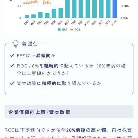
着眼点
EPSは
上昇傾向
か
ROEは8%を
継続的に
超えているか（8%未満の場
合は上昇傾向かどうか）
資本政策に
積極的に
取り組んでいるか
企業価値向上策/資本政策
ROEは下落傾向ですが依然
20%前後の高い値
。自社株買
いはあまり行ってませんが、業績好調のためEPSは右肩