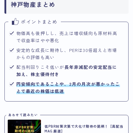
神戸物産まとめ
ポイントまとめ
物価高も後押しし、売上は増収傾向も原材料高
で収益率はやや悪化
安定的な成長に期待し、PERは30倍超えと市場
からの評価も高い
配当利回りこそ低いが
長年非減配の安定配当に
加え、株主優待付き
円安傾向であることや、2月の月次が悪かったこ
とで最近の株価は低迷
あわせて読みたい
低PBR対策次第で大化け期待の銘柄！【高配当
MAG.厳選】