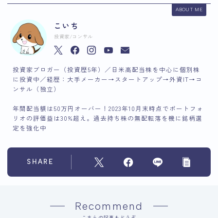
ABOUT ME
こいち
投資家/コンサル
投資家ブロガー（投資歴5年）／日米高配当株を中心に個別株
に投資中／経歴：大手メーカー→スタートアップ→外資IT→コ
ンサル（独立）
年間配当額は50万円オーバー！2023年10月末時点でポートフォ
リオの評価益は30%超え。過去持ち株の無配転落を機に銘柄選
定を強化中
SHARE
Recommend
こちらの記事もどうぞ