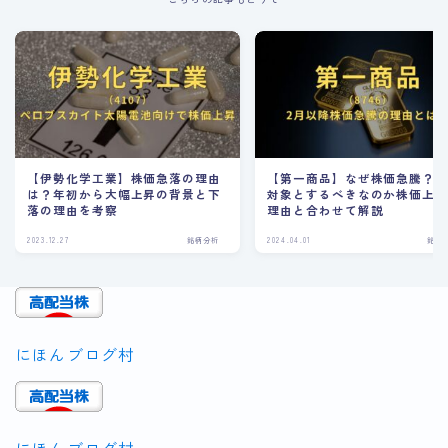
【伊勢化学工業】株価急落の理由
【第一商品】なぜ株価急騰？
は？年初から大幅上昇の背景と下
対象とするべきなのか株価上
落の理由を考察
理由と合わせて解説
2023.12.27
銘柄分析
2024.04.01
銘柄
にほんブログ村
にほんブログ村