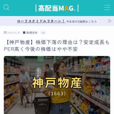
MENU
ローリスクミドルリターン！
今注目の5銘柄はこちら
2024.03.28
銘柄分析
PR
お問い合わせ
【神戸物産】株価下落の理由は？安定成長も
PER高く今後の株価はやや不安
プライバシーポリシー
運営者情報
サイトマップ