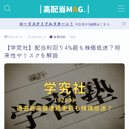
MENU
ローリスクミドルリターン！
今注目の5銘柄はこちら
2023.10.15
2024.02.15
銘柄分析
PR
お問い合わせ
【学究社】配当利回り4%超も株価低迷？将
来性やリスクを解説
プライバシーポリシー
運営者情報
サイトマップ