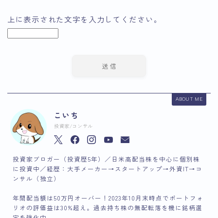
上に表示された文字を入力してください。
ABOUT ME
こいち
投資家/コンサル
投資家ブロガー（投資歴5年）／日米高配当株を中心に個別株
に投資中／経歴：大手メーカー→スタートアップ→外資IT→コ
ンサル（独立）
年間配当額は50万円オーバー！2023年10月末時点でポートフォ
リオの評価益は30%超え。過去持ち株の無配転落を機に銘柄選
定を強化中