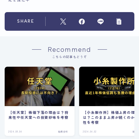
SHARE
Recommend
こちらの記事もどうぞ
【任天堂】株価下落の理由は？将
【小糸製作所】株価上昇の理
来性や任天堂への投資妙味を考察
は？このまま上昇が続くのか
性を考察
2024.08.04
銘柄分析
2024.04.02
銘柄