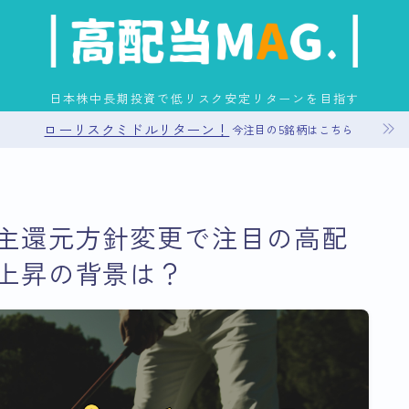
日本株中長期投資で低リスク安定リターンを目指す
ローリスクミドルリターン！
今注目の5銘柄はこちら
お問い合わせ
主還元方針変更で注目の高配
プライバシーポリシー
上昇の背景は？
運営者情報
サイトマップ