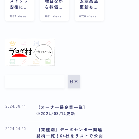
ストップ
増益なが
去最高益
安後に株
ら株価下
更新も株
価上昇？
落の理由
価は下
7887
views
7621
views
6700
views
その背景
とは？今
落？その
や企業の
後の展望
理由と将
詳細につ
や将来性
来性を考
いて徹底
について
察
解説
解説
検索
2024.08.14
【オーナー系企業一覧】
※2024/08/14更新
2024.04.20
【業種別】データセンター関連
銘柄一覧！64社をリストで公開