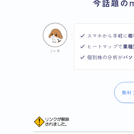
今話題のm
スマホから手軽に
相
ヒートマップで
業種
こいち
個別株の分析が
パソ
無料