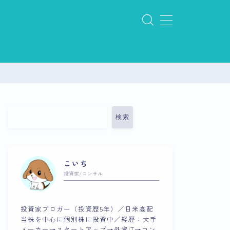
検索
こいち
投資家/コンサル
投資家ブロガー（投資歴5年）／日米高配
当株を中心に個別株に投資中／経歴：大手
メーカー→スタートアップ→外資IT→コン