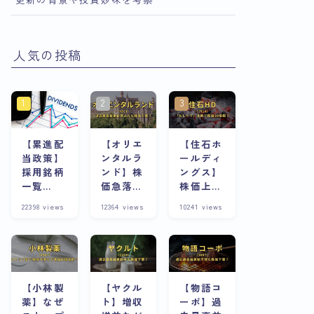
人気の投稿
【累進配
【オリエ
【住石ホ
当政策】
ンタルラ
ールディ
採用銘柄
ンド】株
ングス】
一覧
価急落の
株価上昇
※8/13更
理由は？
の理由
22398
views
12364
views
10241
views
新
株主優待
は？スト
が魅力な
ップ高連
銘柄は今
発急騰株
が割安？
の将来性
と合わせ
て考察
【小林製
【ヤクル
【物語コ
薬】なぜ
ト】増収
ーポ】過