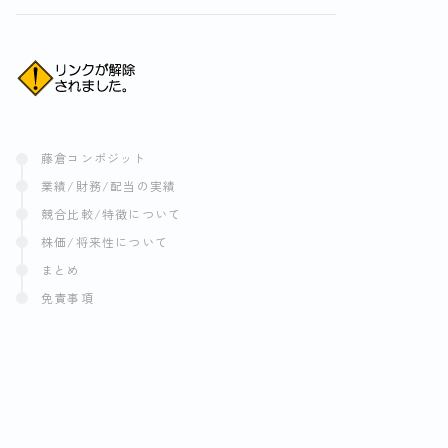
藤倉コンポジット
業績/財務/配当の実績
競合比較/特徴について
株価/将来性について
まとめ
免責事項