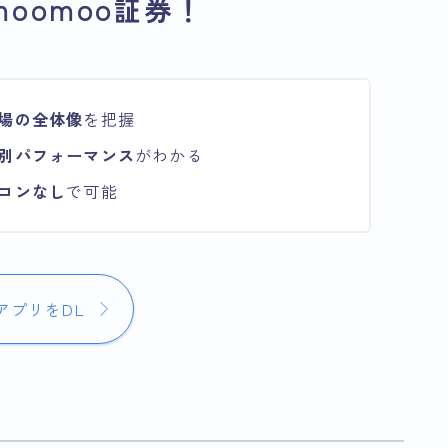
oomoo証券！
場の全体像
を把握
別パフォーマンス
がわかる
コンなし
で可能
アプリをDL