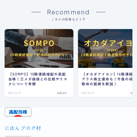
Recommend
こちらの記事もどうぞ
【SOMPO】10期連続増配の高配
【オカダアイヨン】14期連続
当株！三メガ損保との比較やリス
プラス株主優待も！今後の成
クについて考察
期待の銘柄を解説！
2023.12.13
銘柄分析
2023.12.07
銘柄
にほんブログ村