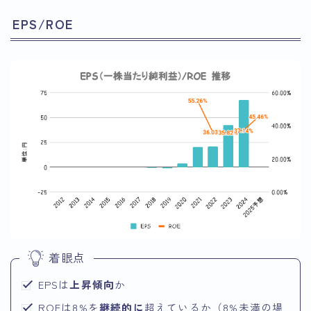
EPS/ROE
着眼点
EPSは
上昇傾向
か
ROEは8%を
継続的に
超えているか（8%未満の場