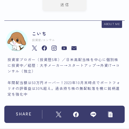
ABOUT ME
こいち
投資家/コンサル
投資家ブロガー（投資歴5年）／日米高配当株を中心に個別株
に投資中／経歴：大手メーカー→スタートアップ→外資IT→コ
ンサル（独立）
年間配当額は50万円オーバー！2023年10月末時点でポートフォ
リオの評価益は30%超え。過去持ち株の無配転落を機に銘柄選
定を強化中
SHARE