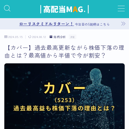
MENU
ローリスクミドルリターン！
今注目の5銘柄はこちら
2024.05.15
2024.08.12
銘柄分析
PR
お問い合わせ
【カバー】過去最高更新ながら株価下落の理
由とは？最高値から半値で今が割安？
プライバシーポリシー
運営者情報
サイトマップ